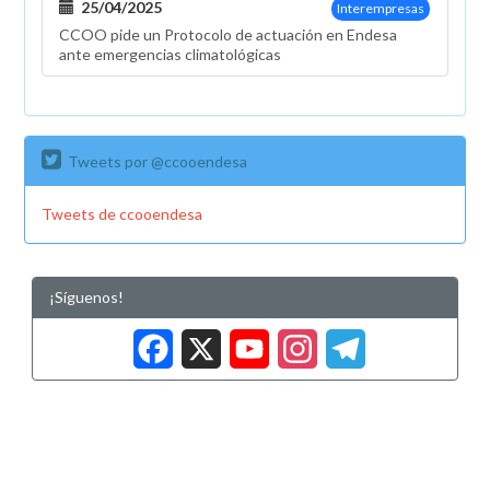
25/04/2025
Interempresas
CCOO pide un Protocolo de actuación en Endesa
ante emergencias climatológicas
Tweets por @ccooendesa
Tweets de ccooendesa
¡Síguenos!
Facebook
X
YouTub
Insta
Tele