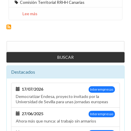
Comisión Territorial RRHH Canarias
Lee más
sobre
Aprobados
los
Conceptos
Salariales
Buscar
de
Unelco
2017
y
Destacados
Reunión
Comisión
Territorial
17/07/2026
Interempresas
RHO
Democratizar Endesa, proyecto invitado por la
Universidad de Sevilla para unas jornadas europeas
27/06/2025
Interempresas
Ahora más que nunca: al trabajo sin armarios