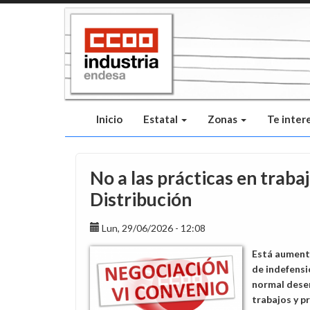
Pasar
al
contenido
principal
Inicio
Estatal
Zonas
Te inter
No a las prácticas en trab
Distribución
Lun, 29/06/2026 - 12:08
Está aumenta
de indefensi
normal desem
trabajos y pr