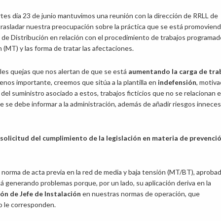
tes día 23 de junio mantuvimos una reunión con la dirección de RRLL de
rasladar nuestra preocupación sobre la práctica que se está promovien
a de Distribución en relación con el procedimiento de trabajos programa
 (MT) y las forma de tratar las afectaciones.
les quejas que nos alertan de que se está
aumentando la carga de tra
menos importante, creemos que sitúa a la plantilla en
indefensión
, motiv
 del suministro asociado a estos, trabajos ficticios que no se relacionan 
que se debe informar a la administración, además de añadir riesgos inneces
solicitud del cumplimiento de la legislación en materia de prevenció
 norma de acta previa en la red de media y baja tensión (MT/BT), aproba
tá generando problemas porque, por un lado, su aplicación deriva en la
ión de Jefe de Instalación
en nuestras normas de operación, que
o le corresponden.