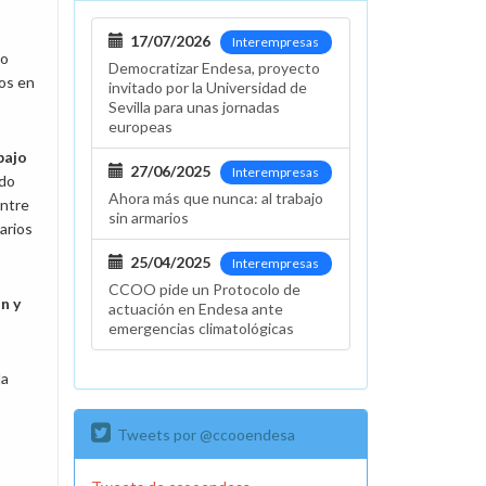
17/07/2026
Interempresas
do
Democratizar Endesa, proyecto
dos en
invitado por la Universidad de
Sevilla para unas jornadas
europeas
bajo
27/06/2025
Interempresas
ado
Ahora más que nunca: al trabajo
entre
sin armarios
arios
25/04/2025
Interempresas
CCOO pide un Protocolo de
n y
actuación en Endesa ante
emergencias climatológicas
da
Tweets por @ccooendesa