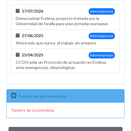
Barcelona
17/07/2026
Interempresas
Democratizar Endesa, proyecto invitado por la
Universidad de Sevilla para unas jornadas europeas
27/06/2025
Interempresas
Ahora más que nunca: al trabajo sin armarios
25/04/2025
Interempresas
CCOO pide un Protocolo de actuación en Endesa
ante emergencias climatológicas
Tweets por @ccooendesa
Tweets de ccooendesa