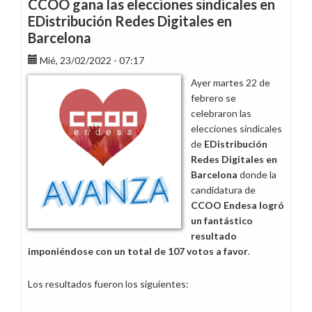
CCOO gana las elecciones sindicales en
de
EDistribución Redes Digitales en
127
Barcelona
trabajadores
entre
Mié, 23/02/2022 - 07:17
empresas
Ayer martes 22 de
del
febrero se
Grupo
celebraron las
Endesa
elecciones sindicales
de
EDistribución
Redes Digitales en
Barcelona
donde la
candidatura de
CCOO Endesa logró
un fantástico
resultado
imponiéndose con un total de 107 votos a favor
.
Los resultados fueron los siguientes: