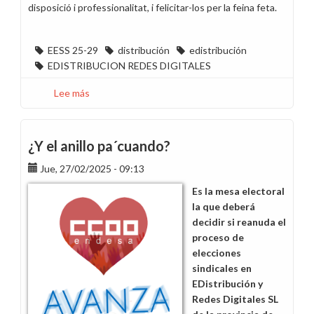
disposició i professionalitat, i felicitar-los per la feina feta.
EESS 25-29
distribución
edistribución
EDISTRIBUCION REDES DIGITALES
Lee más
sobre
CCOO
guanya
les
¿Y el anillo pa´cuando?
eleccions
Jue, 27/02/2025 - 09:13
d’Endesa
Distribución
Es la mesa electoral
Eléctrica,
la que deberá
S.L.
decidir si reanuda el
a
proceso de
Figueres
elecciones
i
sindicales en
Palafrugell
EDistribución y
Redes Digitales SL