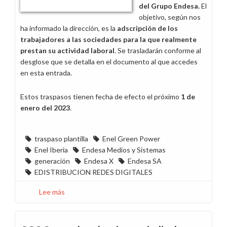
del Grupo Endesa.
El
objetivo, según nos
ha informado la dirección, es la
adscripción de los
trabajadores a las sociedades para la que realmente
prestan su actividad laboral
. Se trasladarán conforme al
desglose que se detalla en el documento al que accedes
en esta entrada.
Estos traspasos tienen fecha de efecto el próximo
1 de
enero del 2023
.
traspaso plantilla
Enel Green Power
Enel Iberia
Endesa Medios y Sistemas
generación
Endesa X
Endesa SA
EDISTRIBUCION REDES DIGITALES
Lee más
sobre
Acuerdo
de
traspaso