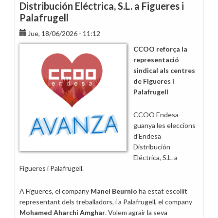
Distribución Eléctrica, S.L. a Figueres i
Palafrugell
Jue, 18/06/2026 - 11:12
CCOO reforça la
representació
sindical als centres
de Figueres i
Palafrugell
CCOO Endesa
guanya les eleccions
d’Endesa
Distribución
Eléctrica, S.L. a
Figueres i Palafrugell.
A Figueres, el company
Manel Beurnio
ha estat escollit
representant dels treballadors, i a Palafrugell, el company
Mohamed Aharchi Amghar
. Volem agrair la seva