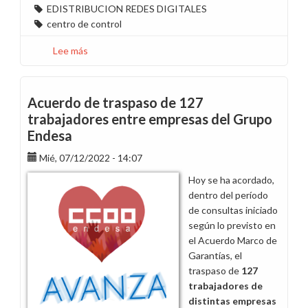
EDISTRIBUCION REDES DIGITALES
centro de control
Lee más
sobre
Propuesta
de
gestión
Acuerdo de traspaso de 127
del
trabajadores entre empresas del Grupo
Pool
Endesa
Centros
de
Mié, 07/12/2022 - 14:07
Control
Hoy se ha acordado,
dentro del período
de consultas iniciado
según lo previsto en
el Acuerdo Marco de
Garantías, el
traspaso de
127
trabajadores de
distintas empresas