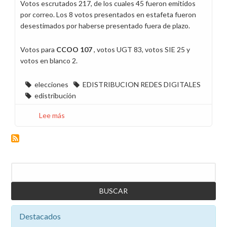
Votos escrutados 217, de los cuales 45 fueron emitidos
por correo. Los 8 votos presentados en estafeta fueron
desestimados por haberse presentado fuera de plazo.
Votos para
CCOO 107
, votos UGT 83, votos SIE 25 y
votos en blanco 2.
elecciones
EDISTRIBUCION REDES DIGITALES
edistribución
Lee más
sobre
CCOO
gana
las
elecciones
Buscar
sindicales
en
EDistribución
Redes
Destacados
Digitales
en