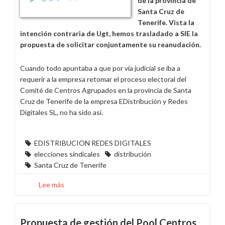
de la provincia de
Santa Cruz de
Tenerife. Vista la
intención contraria de Ugt, hemos trasladado a SIE la
propuesta de solicitar conjuntamente su reanudación.
Cuando todo apuntaba a que por vía judicial se iba a
requerir a la empresa retomar el proceso electoral del
Comité de Centros Agrupados en la provincia de Santa
Cruz de Tenerife de la empresa EDistribución y Redes
Digitales SL, no ha sido así.
EDISTRIBUCION REDES DIGITALES
elecciones sindicales
distribución
Santa Cruz de Tenerife
Lee más
sobre
¿Y
el
anillo
Propuesta de gestión del Pool Centros