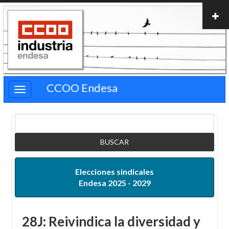
Pasar
al
contenido
principal
CCOO Endesa
Buscar
Elecciones sindicales
Endesa 2025 - 2029
28J: Reivindica la diversidad y