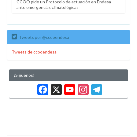
CCOO pide un Protocolo de actuación en Endesa
ante emergencias climatológicas
Tweets por @ccooendesa
Tweets de ccooendesa
¡Síguenos!
Facebook
X
YouTub
Insta
Tele