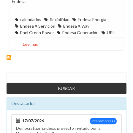
Endesa.
calendarios
flexibilidad
Endesa Energía
Endesa X Servicios
Endesa X Way
Enel Green Power
Endesa Generación
UPH
Lee más
sobre
El
cierre
de
los
Buscar
calendarios
de
2023
se
Destacados
realiza
sin
ninguna
17/07/2026
Interempresas
de
Democratizar Endesa, proyecto invitado por la
las