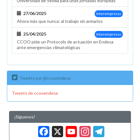
Universidad de Sevilla para unas jornadas europeas
mejoras
solicitadas
27/06/2025
Interempresas
por
Ahora más que nunca: al trabajo sin armarios
la
plantilla
25/04/2025
Interempresas
CCOO pide un Protocolo de actuación en Endesa
ante emergencias climatológicas
Tweets por @ccooendesa
Tweets de ccooendesa
¡Síguenos!
Facebook
X
YouTub
Insta
Tele