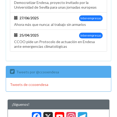
Democratizar Endesa, proyecto invitado por la
Universidad de Sevilla para unas jornadas europeas
27/06/2025
Interempresas
Ahora más que nunca: al trabajo sin armarios
25/04/2025
Interempresas
CCOO pide un Protocolo de actuación en Endesa
ante emergencias climatológicas
Tweets por @ccooendesa
Tweets de ccooendesa
¡Síguenos!
Facebook
X
YouTub
Insta
Tele