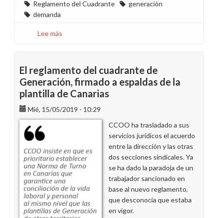
Reglamento del Cuadrante
generación
demanda
Lee más
sobre
Sigue
adelante
la
El reglamento del cuadrante de
demanda
Generación, firmado a espaldas de la
por
plantilla de Canarias
la
impugnación
Mié, 15/05/2019 - 10:29
del
CCOO ha trasladado a sus
reglamento
servicios jurídicos el acuerdo
del
entre la dirección y las otras
cuadrante
dos secciones sindicales. Ya
de
se ha dado la paradoja de un
Generación
trabajador sancionado en
en
base al nuevo reglamento,
Canarias
que desconocía que estaba
en vigor.