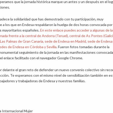
eramos que la jornada histórica marque un antes y un después en el log
ciones.
dece la solidaridad que has demostrado con tu participación, muy
 a los que en Endesa respaldaron la huelga de dos horas convocada por 
s mayoritarios españoles.
En este enlace puedes acceder a algunas de la
rnada frente a la central de Andorra (Teruel), central de As Pontes (Galici
 Las Palmas de Gran Canaria, sede de Endesa en Madrid, sede de Endesa
sedes de Endesa en Córdoba y Sevilla
. Fueron fotos tomadas durante la
 monumental seguimiento de la jornada en las manifestaciones convocad
ga el enlace facilitado con el navegador Google Chrome.
delante el gran reto de defender un nuevo convenio colectivo sin reco
ección. Te esperamos con el mismo nivel de sensibilización también en es
abajadores y trabajadoras de Endesa y nuestras familias.
a Internacional Mujer