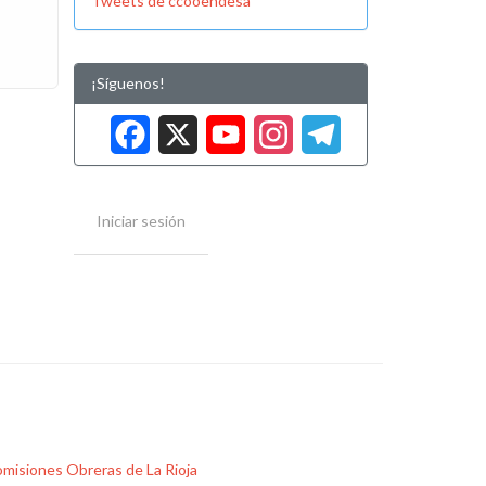
Tweets de ccooendesa
¡Síguenos!
Facebook
X
YouTube
Instag
Tele
Iniciar sesión
misiones Obreras de La Rioja