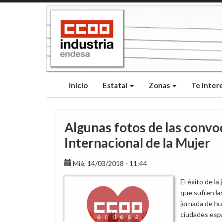
Pasar
al
contenido
principal
Inicio
Estatal
Zonas
Te inter
Algunas fotos de las convo
Internacional de la Mujer
Mié, 14/03/2018 - 11:44
El éxito de la
que sufren la
jornada de h
ciudades esp