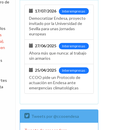
ro de
17/07/2026
Interempresas
Democratizar Endesa, proyecto
invitado por la Universidad de
los
Sevilla para unas jornadas
europeas
s
a),
27/06/2025
Interempresas
 en
Ahora más que nunca: al trabajo
sin armarios
as
25/04/2025
Interempresas
CCOO pide un Protocolo de
rtes
actuación en Endesa ante
ta
emergencias climatológicas
Tweets por @ccooendesa