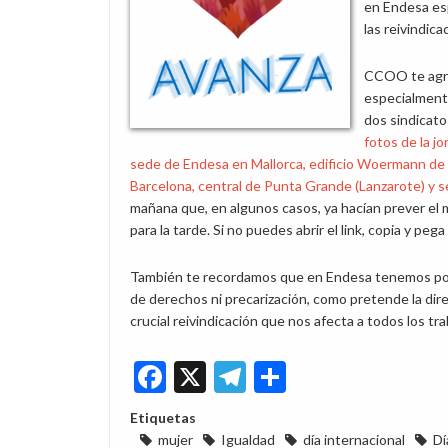
en Endesa esp
las reivindica
CCOO te agra
especialmente
dos sindicato
fotos de la jo
sede de Endesa en Mallorca, edificio Woermann de
Barcelona, central de Punta Grande (Lanzarote) y 
mañana que, en algunos casos, ya hacían prever el
para la tarde. Si no puedes abrir el link, copia y pe
También te recordamos que en Endesa tenemos por 
de derechos ni precarización, como pretende la dir
crucial reivindicación que nos afecta a todos los tr
Facebook
X
Telegram
Share
Etiquetas
mujer
Igualdad
día internacional
Dí