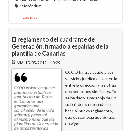
referéndum
Lee más
sobre
CCOO
propone
consultar
El reglamento del cuadrante de
el
Generación, firmado a espaldas de la
calendario
plantilla de Canarias
de
turno
Mié, 15/05/2019 - 10:29
de
CCOO ha trasladado a sus
2020
servicios jurídicos el acuerdo
en
entre la dirección y las otras
Canarias
dos secciones sindicales. Ya
se ha dado la paradoja de un
trabajador sancionado en
base al nuevo reglamento,
que desconocía que estaba
en vigor.