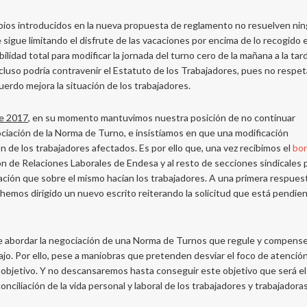
os introducidos en la nueva propuesta de reglamento no resuelven ni
 sigue limitando el disfrute de las vacaciones por encima de lo recogido 
idad total para modificar la jornada del turno cero de la mañana a la tar
incluso podría contravenir el Estatuto de los Trabajadores, pues no respe
uerdo mejora la situación de los trabajadores.
e 2017
, en su momento mantuvimos nuestra posición de no continuar
ociación de la Norma de Turno, e insistíamos en que una modificación
n de los trabajadores afectados. Es por ello que, una vez recibimos el
bor
cción de Relaciones Laborales de Endesa y al resto de secciones sindicales 
ración que sobre el mismo hacían los trabajadores. A una primera respues
a hemos dirigido un nuevo escrito reiterando la solicitud que está pendie
 abordar la negociación de una Norma de Turnos que regule y compense
jo. Por ello, pese a maniobras que pretenden desviar el foco de atenció
objetivo. Y no descansaremos hasta conseguir este objetivo que será el
onciliación de la vida personal y laboral de los trabajadores y trabajadora