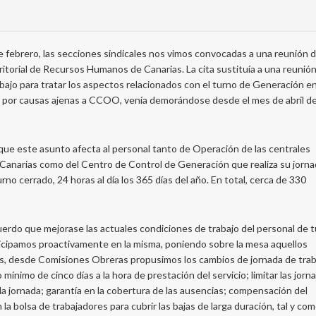
e febrero, las secciones sindicales nos vimos convocadas a una reunión d
itorial de Recursos Humanos de Canarias. La cita sustituía a una reunión
bajo para tratar los aspectos relacionados con el turno de Generación e
, por causas ajenas a CCOO, venía demorándose desde el mes de abril de
ue este asunto afecta al personal tanto de Operación de las centrales
 Canarias como del Centro de Control de Generación que realiza su jorn
rno cerrado, 24 horas al día los 365 días del año. En total, cerca de 330
cuerdo que mejorase las actuales condiciones de trabajo del personal de 
ticipamos proactivamente en la misma, poniendo sobre la mesa aquellos
os, desde Comisiones Obreras propusimos los cambios de jornada de trab
ínimo de cinco días a la hora de prestación del servicio; limitar las jorn
a jornada; garantía en la cobertura de las ausencias; compensación del
la bolsa de trabajadores para cubrir las bajas de larga duración, tal y co