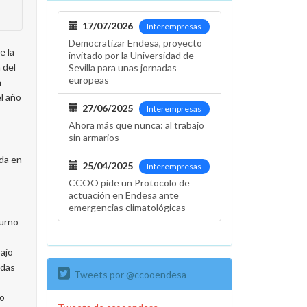
17/07/2026
Interempresas
Democratizar Endesa, proyecto
e la
invitado por la Universidad de
 del
Sevilla para unas jornadas
europeas
n
l año
27/06/2025
Interempresas
Ahora más que nunca: al trabajo
sin armarios
ada en
25/04/2025
Interempresas
CCOO pide un Protocolo de
actuación en Endesa ante
emergencias climatológicas
turno
ajo
adas
Tweets por @ccooendesa
mo