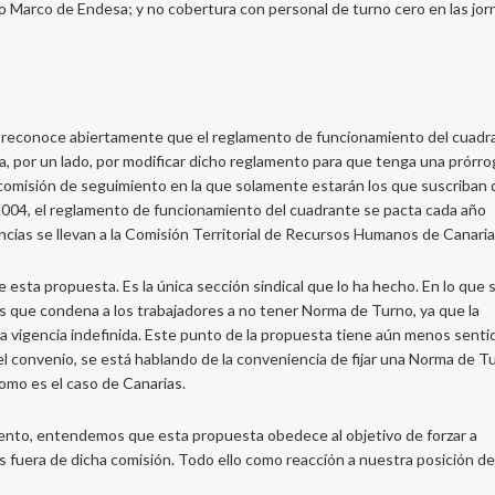
nio Marco de Endesa; y no cobertura con personal de turno cero en las jo
que reconoce abiertamente que el reglamento de funcionamiento del cuadr
, por un lado, por modificar dicho reglamento para que tenga una prórro
a comisión de seguimiento en la que solamente estarán los que suscriban 
004, el reglamento de funcionamiento del cuadrante se pacta cada año
ncias se llevan a la Comisión Territorial de Recursos Humanos de Canaria
esta propuesta. Es la única sección sindical que lo ha hecho. En lo que 
 es que condena a los trabajadores a no tener Norma de Turno, ya que la
una vigencia indefinida. Este punto de la propuesta tiene aún menos sentid
l convenio, se está hablando de la conveniencia de fijar una Norma de T
como es el caso de Canarias.
iento, entendemos que esta propuesta obedece al objetivo de forzar a
s fuera de dicha comisión. Todo ello como reacción a nuestra posición d