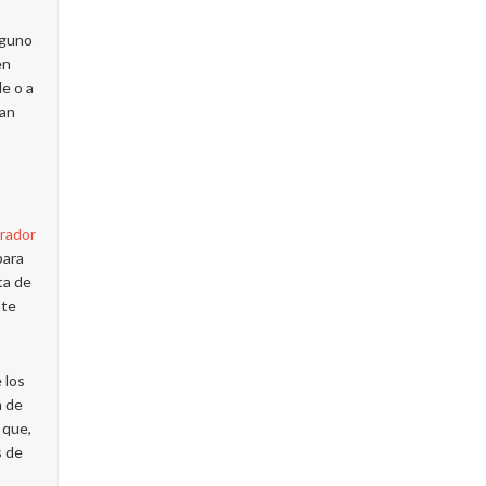
nguno
en
de o a
tan
rador
para
ta de
nte
 los
n de
 que,
s de