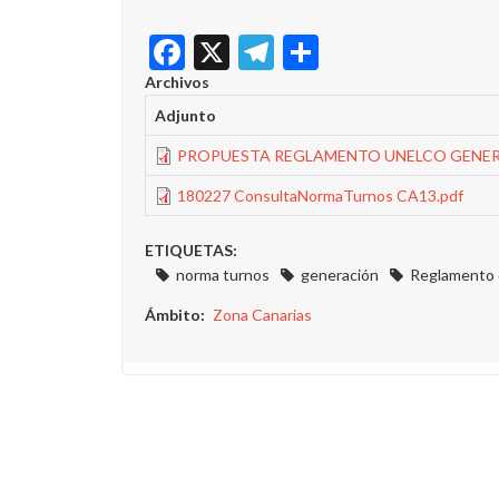
Facebook
X
Telegram
Share
Archivos
Adjunto
PROPUESTA REGLAMENTO UNELCO GENERA
180227 ConsultaNormaTurnos CA13.pdf
ETIQUETAS:
norma turnos
generación
Reglamento 
Ámbito
Zona Canarias