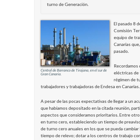
turno de Generación.
El pasado 8 d
Comisión Terr
equipo de tra
Canarias que
pasado.
Recordamos q
Central de Barranco de Tirajana, en el sur de
eléctricas de
Gran Canaria.
régimen de tu
trabajadores y trabajadoras de Endesa en Canarias.
A pesar de las pocas expectativas de llegar a un a
que habíamos depositado en la citada reunión, par
aspectos que consideramos prioritarios. Entre otr
en turno cero, estableciendo un tiempo de preaviso m
de turno cero anuales en los que se pueda cambiar l
tiempo de relevo; dotar a los centros de trabajo con 