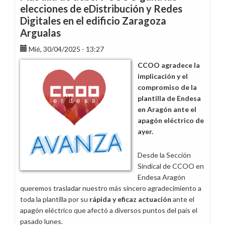
en
elecciones de eDistribución y Redes
la
Digitales en el edificio Zaragoza
flexibilidad
Argualas
en
los
Mié, 30/04/2025 - 13:27
horarios
CCOO agradece la
de
implicación y el
jornada
compromiso de la
continua
plantilla de Endesa
de
en Aragón ante el
Aragón
apagón eléctrico de
ayer.
Desde la Sección
Sindical de CCOO en
Endesa Aragón
queremos trasladar nuestro más sincero agradecimiento a
toda la plantilla por su
rápida y eficaz actuación
ante el
apagón eléctrico que afectó a diversos puntos del país el
pasado lunes.