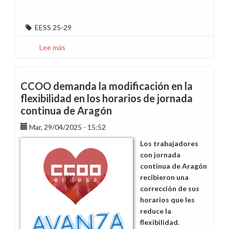
EESS 25-29
Lee más
sobre
Más
allá
de
CCOO demanda la modificación en la
deber
flexibilidad en los horarios de jornada
/
continua de Aragón
CCOO
gana
Mar, 29/04/2025 - 15:52
las
Los trabajadores
elecciones
con jornada
de
continua de Aragón
eDistribución
recibieron una
y
corrección de sus
Redes
horarios que les
Digitales
reduce la
en
flexibilidad.
el