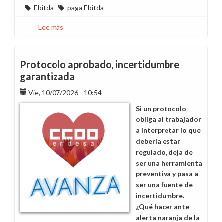
Ebitda
paga Ebitda
Lee más
sobre
Paga
EBITDA
2026,
Protocolo aprobado, incertidumbre
más
garantizada
preguntas
Vie, 10/07/2026 - 10:54
que
respuestas
Si un protocolo
obliga al trabajador
a interpretar lo que
debería estar
regulado, deja de
ser una herramienta
preventiva y pasa a
ser una fuente de
incertidumbre.
¿Qué hacer ante
alerta naranja de la