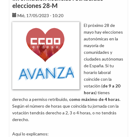
laborales
elecciones 28-M
de
Mié, 17/05/2023 - 10:20
2024
en
El próximo 28 de
Aragón
mayo hay elecciones
autonómicas en la
mayoría de
comunidades y
ciudades autónomas
de España. Si tu
horario laboral
coincide con la
votación (
de 9 a 20
horas
) tienes
derecho a permiso retribuido,
como máximo de 4 horas
.
Según el número de horas que coincida tu jornada con la
votación tendrás derecho a 2, 3 o 4 horas, o no tendrás
derecho.
Aquí lo explicamos: