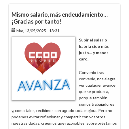
pide
presencia
Mismo salario, más endeudamiento…
física
¡Gracias por tanto!
de
Mar, 13/05/2025 - 13:31
Servicios
Iberia
Subir el salario
en
habría sido más
Aragón
justo… y menos
caro.
Convenio tras
convenio, nos alegra
ver cualquier avance
que se produzca,
porque también
somos trabajadores
y, como tales, recibimos con agrado toda mejora. Pero no
podemos evitar reflexionar y compartir con vosotros
nuestras dudas, creemos que razonables, sobre préstamos