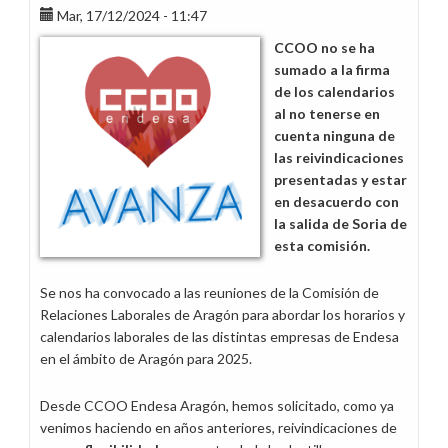
Mar, 17/12/2024 - 11:47
la
flexibilidad
CCOO no se ha
en
sumado a la firma
los
de los calendarios
horarios
al no tenerse en
de
cuenta ninguna de
jornada
las reivindicaciones
continua
presentadas y estar
de
en desacuerdo con
Aragón
la salida de Soria de
esta comisión.
Se nos ha convocado a las reuniones de la Comisión de
Relaciones Laborales de Aragón para abordar los horarios y
calendarios laborales de las distintas empresas de Endesa
en el ámbito de Aragón para 2025.
Desde CCOO Endesa Aragón, hemos solicitado, como ya
venimos haciendo en años anteriores, reivindicaciones de