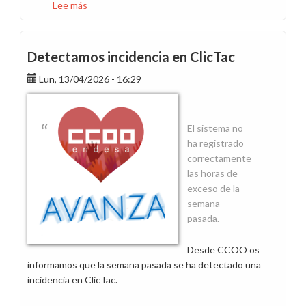
Lee más
sobre
En
abril,
alegrías
Detectamos incidencia en ClicTac
mil
Lun, 13/04/2026 - 16:29
y
en
mayo,
¡quién
El sistema no
sabe
ha registrado
si
correctamente
tendremos
las horas de
para
exceso de la
un
semana
sayo!
pasada.
Desde CCOO os
informamos que la semana pasada se ha detectado una
incidencia en ClicTac.