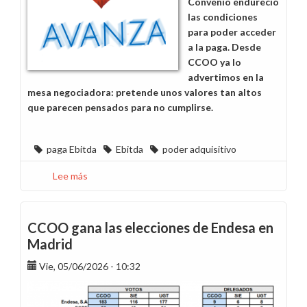
Convenio endureció
las condiciones
para poder acceder
a la paga. Desde
CCOO ya lo
advertimos en la
mesa negociadora: pretende unos valores tan altos
que parecen pensados para no cumplirse.
paga Ebitda
Ebitda
poder adquisitivo
Lee más
sobre
¿Qué
pasa
este
CCOO gana las elecciones de Endesa en
año
Madrid
con
Vie, 05/06/2026 - 10:32
el
Ebidta?