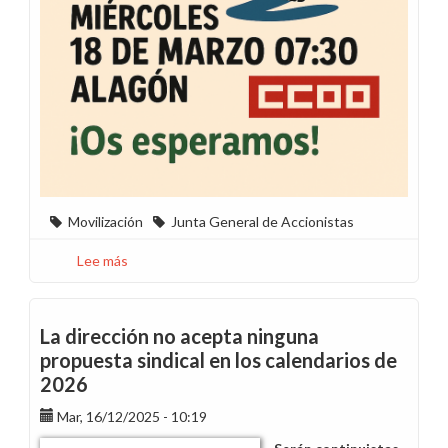
Movilización
Junta General de Accionistas
Lee más
sobre
Camino
a
la
La dirección no acepta ninguna
Junta
propuesta sindical en los calendarios de
18
2026
de
marzo
Mar, 16/12/2025 - 10:19
Alagón