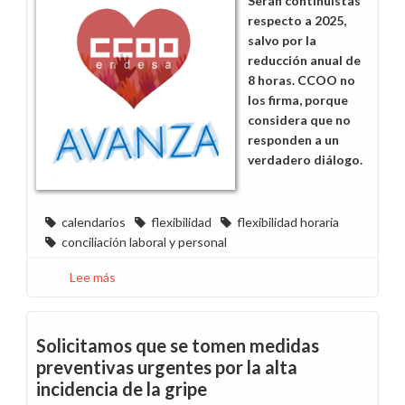
Serán continuistas
respecto a 2025,
salvo por la
reducción anual de
8 horas. CCOO no
los firma, porque
considera que no
responden a un
verdadero diálogo.
calendarios
flexibilidad
flexibilidad horaria
conciliación laboral y personal
Lee más
sobre
La
dirección
no
Solicitamos que se tomen medidas
acepta
preventivas urgentes por la alta
ninguna
incidencia de la gripe
propuesta