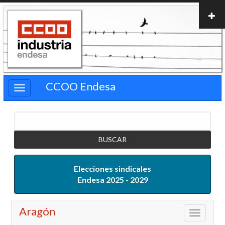
Pasar
al
contenido
principal
CCOO Endesa
Buscar
Elecciones sindicales
Endesa 2025 - 2029
Aragón