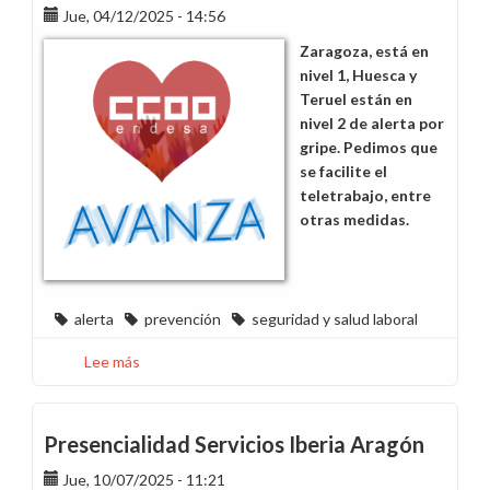
sindical
Jue, 04/12/2025 - 14:56
en
Zaragoza, está en
los
nivel 1, Huesca y
calendarios
Teruel están en
de
nivel 2 de alerta por
2026
gripe. Pedimos que
se facilite el
teletrabajo, entre
otras medidas.
alerta
prevención
seguridad y salud laboral
Lee más
sobre
Solicitamos
que
se
Presencialidad Servicios Iberia Aragón
tomen
Jue, 10/07/2025 - 11:21
medidas