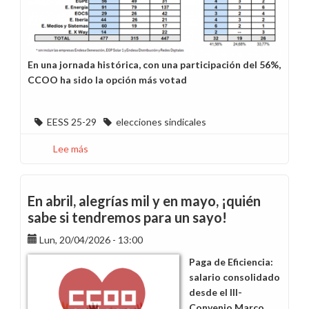
En una jornada histórica, con una participación del 56%,
CCOO ha sido la opción más votad
EESS 25-29
elecciones sindicales
Lee más
sobre
CCOO
gana
las
En abril, alegrías mil y en mayo, ¡quién
elecciones
sabe si tendremos para un sayo!
de
Lun, 20/04/2026 - 13:00
Endesa
en
Paga de Eficiencia:
Madrid
salario consolidado
desde el III-
Convenio Marco