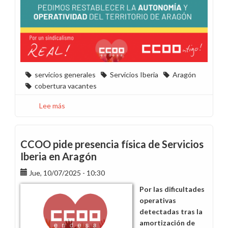
servicios generales
Servicios Iberia
Aragón
cobertura vacantes
Lee más
sobre
Presencialidad
Servicios
Iberia
CCOO pide presencia física de Servicios
Aragón
Iberia en Aragón
Jue, 10/07/2025 - 10:30
Por las dificultades
operativas
detectadas tras la
amortización de