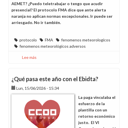
AEMET? ¿Puedo teletrabajar o tengo que acudir
presencial? El protocolo FMA dice que ante alerta
naranja no aplican normas excepcionales. Ir puede ser
arriesgado. No ir también.
protocolo
FMA
fenomenos meteorologicos
fenomenos meteorológicos adversos
Lee más
sobre
Protocolo
aprobado,
incertidumbre
¿Qué pasa este año con el Ebidta?
garantizada
Lun, 15/06/2026 - 15:34
La paga vinculaba el
esfuerzo de la
plantilla con un
retorno económico
justo. El VI