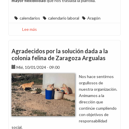
mayor flexibilidad
que nos traslada la plantilla.
calendarios
calendario laboral
Aragón
Lee más
sobre
Horarios
y
calendarios
Agradecidos por la solución dada a la
laborales
colonia felina de Zaragoza Argualas
de
Mié, 10/01/2024 - 09:00
2025
en
Nos hace sentirnos
Aragón
orgullosos de
nuestra organización.
Animamos a la
dirección que
continúe cumpliendo
con objetivos de
responsabilidad
social.