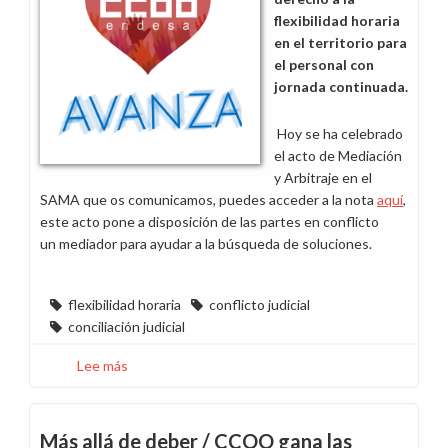
flexibilidad horaria
en el territorio para
el personal con
jornada continuada.
Hoy se ha celebrado
el acto de Mediación
y Arbitraje en el
SAMA que os comunicamos, puedes acceder a la nota
aquí
,
este acto pone a disposición de las partes en conflicto
un mediador para ayudar a la búsqueda de soluciones.
flexibilidad horaria
conflicto judicial
conciliación judicial
Lee más
sobre
Acto
SAMA
modificación
Más allá de deber / CCOO gana las