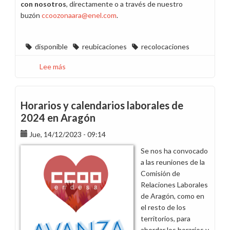
con nosotros
, directamente o a través de nuestro
buzón
ccoozonaara@enel.com
.
disponible
reubicaciones
recolocaciones
Lee más
sobre
No
firmes
comunicaciones
Horarios y calendarios laborales de
con
2024 en Aragón
tu
Jue, 14/12/2023 - 09:14
situación
de
Se nos ha convocado
reubicable
a las reuniones de la
Comisión de
Relaciones Laborales
de Aragón, como en
el resto de los
territorios, para
abordar los horarios y