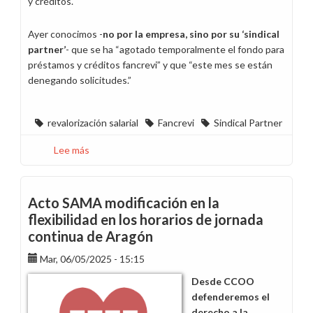
y créditos.
Ayer conocimos -
no por la empresa, sino por su ‘sindical
partner’
- que se ha “agotado temporalmente el fondo para
préstamos y créditos fancrevi” y que “este mes se están
denegando solicitudes.”
revalorización salarial
Fancrevi
Sindical Partner
Lee más
sobre
Mismo
salario,
más
Acto SAMA modificación en la
endeudamiento…
flexibilidad en los horarios de jornada
¡Gracias
continua de Aragón
por
tanto!
Mar, 06/05/2025 - 15:15
Desde CCOO
defenderemos el
derecho a la