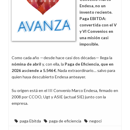
Endesa, no un
invento reciente.
Paga EBITDA:
convertida con el V
y VI Convenios en
una misión casi
imposible.
Como cada año —desde hace casi dos décadas— llega la
nómina de abril
y, con ella, la
Paga de Eficiencia, que en
2026 asciende a 5.546 €
. Nada extraordinario… salvo para
quien haya descubierto Endesa anteayer.
Su origen está en el III Convenio Marco Endesa, firmado en
2008 por CCOO, Ugt y ASIE (actual SIE) junto con la
empresa.
paga Ebitda
paga de eficiencia
negoci