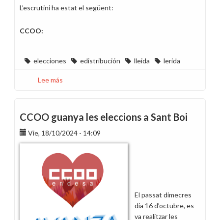
L’escrutini ha estat el següent:
CCOO:
elecciones
edistribución
lleida
lerida
Lee más
sobre
Eleccions
sindicals
a
CCOO guanya les eleccions a Sant Boi
EDistribució
Vie, 18/10/2024 - 14:09
Lleida
El passat dimecres
dia 16 d’octubre, es
va realitzar les