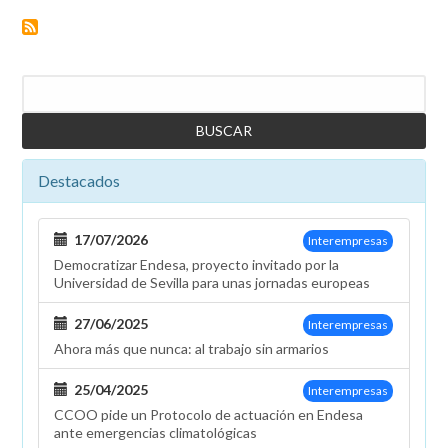
en
las
elecciones
en
Buscar
la
Empresa
de
Alumbrado
Destacados
de
Ceuta
17/07/2026
Interempresas
Democratizar Endesa, proyecto invitado por la
Universidad de Sevilla para unas jornadas europeas
27/06/2025
Interempresas
Ahora más que nunca: al trabajo sin armarios
25/04/2025
Interempresas
CCOO pide un Protocolo de actuación en Endesa
ante emergencias climatológicas