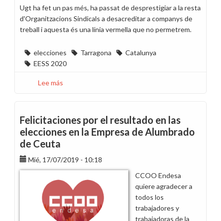
Ugt ha fet un pas més, ha passat de desprestigiar a la resta
d'Organitzacions Sindicals a desacreditar a companys de
treball i aquesta és una línia vermella que no permetrem.
elecciones
Tarragona
Catalunya
EESS 2020
Lee más
sobre
Suport
als
components
Felicitaciones por el resultado en las
de
elecciones en la Empresa de Alumbrado
les
de Ceuta
meses
electorals
Mié, 17/07/2019 - 10:18
CCOO Endesa
quiere agradecer a
todos los
trabajadores y
trabajadoras de la