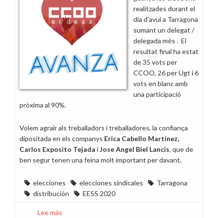
en
realitzades durant el
Cataluña
dia d'avui a Tarragona
sumant un delegat /
delegada més . El
resultat final ha estat
de 35 vots per
CCOO, 26 per Ugt i 6
vots en blanc amb
una participació
pròxima al 90%.
Volem agrair als treballadors i treballadores, la confiança
dipositada en els companys
Erica Cabello Martínez,
Carlos Exposito Tejada
i
Jose Angel Biel Lancis
, que de
ben segur tenen una feina molt important per davant.
elecciones
elecciones sindicales
Tarragona
distribución
EESS 2020
Lee más
sobre