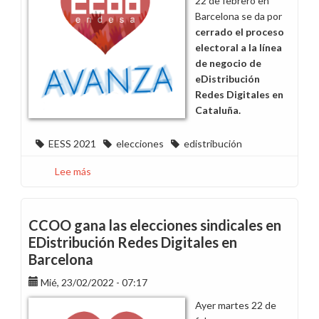
22 de febrero en
Barcelona se da por
cerrado el proceso
electoral a la línea
de negocio de
eDistribución
Redes Digitales en
Cataluña.
EESS 2021
elecciones
edistribución
Lee más
sobre
CCOO,
primera
fuerza
CCOO gana las elecciones sindicales en
sindical
EDistribución Redes Digitales en
en
Barcelona
eDistribución
Redes
Mié, 23/02/2022 - 07:17
Digitales
Ayer martes 22 de
en