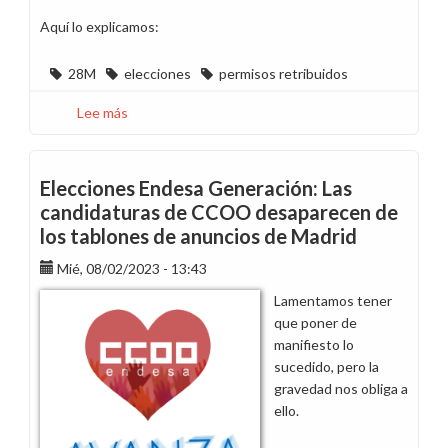
Aquí lo explicamos:
28M
elecciones
permisos retribuidos
Lee más
sobre
Información
licencias
retribuidas
Elecciones Endesa Generación: Las
elecciones
candidaturas de CCOO desaparecen de
28-
los tablones de anuncios de Madrid
M
Mié, 08/02/2023 - 13:43
Lamentamos tener
que poner de
manifiesto lo
sucedido, pero la
gravedad nos obliga a
ello.