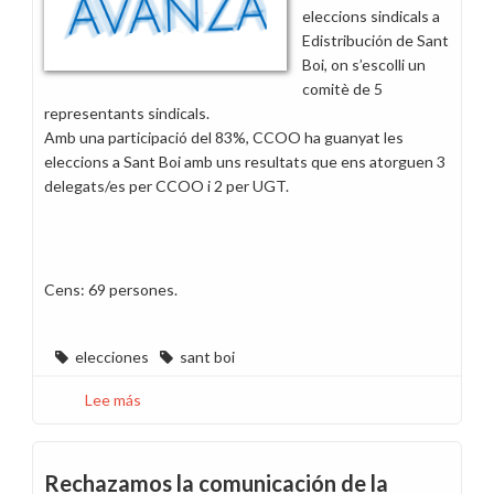
eleccions sindicals a
Edistribución de Sant
Boi, on s’escolli un
comitè de 5
representants sindicals.
Amb una participació del 83%, CCOO ha guanyat les
eleccions a Sant Boi amb uns resultats que ens atorguen 3
delegats/es per CCOO i 2 per UGT.
Cens: 69 persones.
elecciones
sant boi
Lee más
sobre
CCOO
guanya
les
Rechazamos la comunicación de la