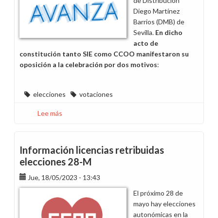
de Distribución
turno
Diego Martínez
Barrios (DMB) de
Sevilla.
En dicho
acto de
constitución tanto SIE como CCOO manifestaron su
oposición a la celebración por dos motivos
:
elecciones
votaciones
Lee más
sobre
Rechazamos
las
elecciones
Información licencias retribuidas
de
elecciones 28-M
Distribución
Jue, 18/05/2023 - 13:43
en
Diego
El próximo 28 de
Martínez
mayo hay elecciones
Barrios
autonómicas en la