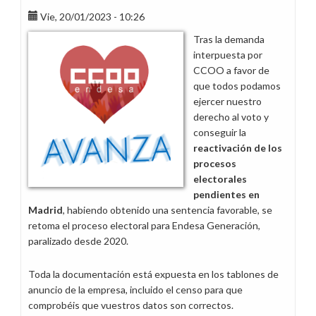
CCOO
Vie, 20/01/2023 - 10:26
desaparecen
Tras la demanda
de
interpuesta por
los
CCOO a favor de
tablones
que todos podamos
de
ejercer nuestro
anuncios
derecho al voto y
de
conseguir la
Madrid
reactivación de los
procesos
electorales
pendientes en
Madrid
, habiendo obtenido una sentencia favorable, se
retoma el proceso electoral para Endesa Generación,
paralizado desde 2020.
Toda la documentación está expuesta en los tablones de
anuncio de la empresa, incluido el censo para que
comprobéis que vuestros datos son correctos.