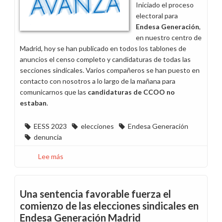
Iniciado el proceso
electoral para
Endesa Generación
,
en nuestro centro de
Madrid, hoy se han publicado en todos los tablones de
anuncios el censo completo y candidaturas de todas las
secciones sindicales. Varios compañeros se han puesto en
contacto con nosotros a lo largo de la mañana para
comunicarnos que las
candidaturas de CCOO no
estaban
.
EESS 2023
elecciones
Endesa Generación
denuncia
Lee más
sobre
Elecciones
Endesa
Generación:
Una sentencia favorable fuerza el
Las
comienzo de las elecciones sindicales en
candidaturas
Endesa Generación Madrid
de