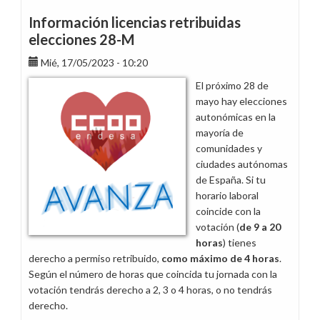
retribuidas
Información licencias retribuidas
elecciones
elecciones 28-M
28-
Mié, 17/05/2023 - 10:20
M
El próximo 28 de
mayo hay elecciones
autonómicas en la
mayoría de
comunidades y
ciudades autónomas
de España. Si tu
horario laboral
coincide con la
votación (
de 9 a 20
horas
) tienes
derecho a permiso retribuido,
como máximo de 4 horas
.
Según el número de horas que coincida tu jornada con la
votación tendrás derecho a 2, 3 o 4 horas, o no tendrás
derecho.