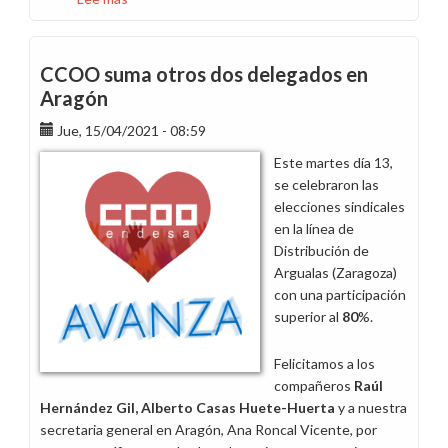
CCOO,
sindicato
más
CCOO suma otros dos delegados en
votado
Aragón
en
Jue, 15/04/2021 - 08:59
Centros
Agrupados
Este martes día 13,
de
se celebraron las
Generación
elecciones sindicales
Tenerife
en la línea de
Distribución de
Argualas (Zaragoza)
con una participación
superior al
80
%.
Felicitamos a los
compañeros
Raúl
Hernández Gil,
Alberto Casas Huete-Huerta
y a nuestra
secretaria general en Aragón, Ana Roncal Vicente, por