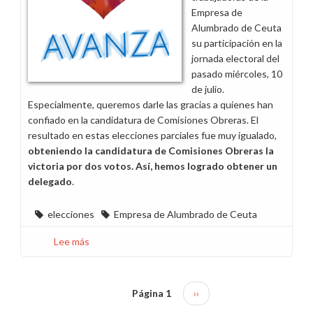
Empresa de
Alumbrado de Ceuta
su participación en la
jornada electoral del
pasado miércoles, 10
de julio.
Especialmente, queremos darle las gracias a quienes han
confiado en la candidatura de Comisiones Obreras. El
resultado en estas elecciones parciales fue muy igualado,
obteniendo la candidatura de Comisiones Obreras la
victoria por dos votos. Así, hemos logrado obtener un
delegado
.
elecciones
Empresa de Alumbrado de Ceuta
Lee más
sobre
Felicitaciones
por
el
Página 1
Siguiente
››
Paginación
resultado
página