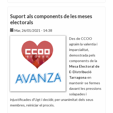
Una
altra
victòria
Suport als components de les meses
més
electorals
de
Mar, 26/01/2021 - 14:38
CCOO
guanyant
Des de CCOO
les
agraïm la valentia i
eleccions
imparcialitat,
a
demostrada pels
Tarragona
components de la
Mesa Electoral de
E-Distribució
Tarragona
en
mantenir-se fermes
davant les pressions
solapades i
injustificades d'Ugt i decidir, per unanimitat dels seus
membres, reiniciar el procés.