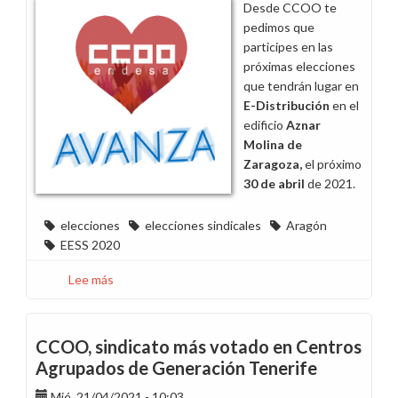
Desde CCOO te
en
pedimos que
Alicante
participes en las
próximas elecciones
que tendrán lugar en
E-Distribución
en el
edificio
Aznar
Molina de
Zaragoza,
el próximo
30 de abril
de 2021.
elecciones
elecciones sindicales
Aragón
EESS 2020
Lee más
sobre
Candidaturas
de
CCOO
CCOO, sindicato más votado en Centros
a
Agrupados de Generación Tenerife
las
Mié, 21/04/2021 - 10:03
elecciones