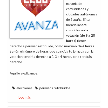
(Sevilla)
mayoría de
el
comunidades y
25
ciudades autónomas
de
de España. Si tu
mayo
horario laboral
coincide con la
votación (
de 9 a 20
horas
) tienes
derecho a permiso retribuido,
como máximo de 4 horas
.
Según el número de horas que coincida tu jornada con la
votación tendrás derecho a 2, 3 o 4 horas, o no tendrás
derecho.
Aquí lo explicamos:
elecciones
permisos retribuidos
Lee más
sobre
Información
licencias