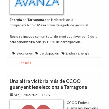
Energía
en
Tarragona
con la victoria de la
compañera
Rocío Mesa
como delegada de personal.
Rocío se impuso con un total de 6 votos a favor por 2 de la
otra candidatura con un 100% de participación.
elecciones
participación
Endesa Energía
Lee más
sobre
CCOO
lidera
las
Una altra victòria més de CCOO
elecciones
guanyant les eleccions a Tarragona
sindicales
Mié, 17/02/2021 - 14:39
en
Endesa
CCOO Endesa
Energía
guanya les eleccions