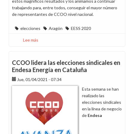
estos magníficos resultados y los animamos a continuar
trabajando para, entre todos, conseguir el mayor número
de representantes de CCOO nivel nacional.
elecciones
Aragón
EESS 2020
Lee más
sobre
CCOO
suma
otros
CCOO lidera las elecciones sindicales en
dos
Endesa Energía en Cataluña
delegados
Jue, 01/04/2021 - 07:34
en
Aragón
Esta semana se han
realizado las
elecciones sindicales
en la línea de negocio
de
Endesa