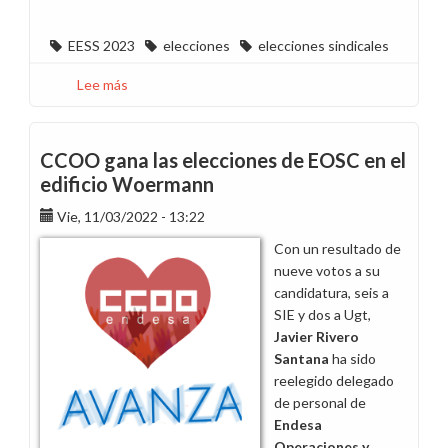
EESS 2023
elecciones
elecciones sindicales
Lee más
sobre
Una
sentencia
favorable
CCOO gana las elecciones de EOSC en el
fuerza
edificio Woermann
el
Vie, 11/03/2022 - 13:22
comienzo
de
Con un resultado de
las
nueve votos a su
elecciones
candidatura, seis a
sindicales
SIE y dos a Ugt,
en
Javier Rivero
Endesa
Santana
ha sido
Generación
reelegido delegado
Madrid
de personal de
Endesa
Operaciones y