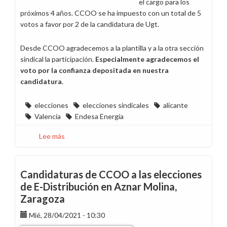
el cargo para los
próximos 4 años. CCOO se ha impuesto con un total de 5
votos a favor por 2 de la candidatura de Ugt.
Desde CCOO agradecemos a la plantilla y a la otra sección
sindical la participación.
Especialmente agradecemos el
voto por la confianza depositada en nuestra
candidatura
.
elecciones
elecciones sindicales
alicante
Valencia
Endesa Energía
Lee más
sobre
CCOO
gana
las
Candidaturas de CCOO a las elecciones
elecciones
de E-Distribución en Aznar Molina,
sindicales
Zaragoza
en
Endesa
Mié, 28/04/2021 - 10:30
Energía