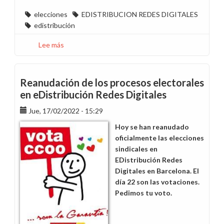
elecciones
EDISTRIBUCION REDES DIGITALES
edistribución
Lee más
sobre
CCOO
gana
las
Reanudación de los procesos electorales
elecciones
en eDistribución Redes Digitales
sindicales
Jue, 17/02/2022 - 15:29
en
EDistribución
Hoy se han reanudado
Redes
oficialmente las elecciones
Digitales
sindicales en
en
EDistribución Redes
Barcelona
Digitales en Barcelona. El
día 22 son las votaciones.
Pedimos tu voto.