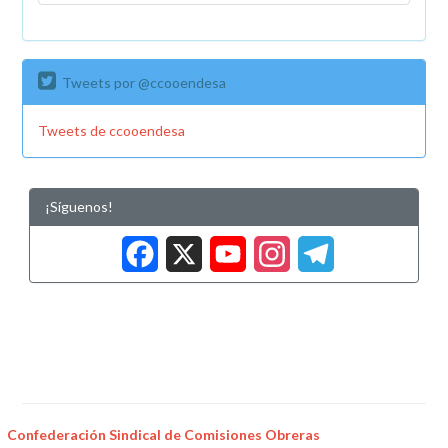
Tweets por @ccooendesa
Tweets de ccooendesa
¡Síguenos!
Facebook
X
YouTub
Insta
Tele
Confederación Sindical de Comisiones Obreras