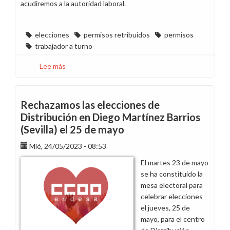
acudiremos a la autoridad laboral.
elecciones
permisos retribuidos
permisos
trabajador a turno
Lee más
sobre
Rechazamos
la
comunicación
Rechazamos las elecciones de
de
Distribución en Diego Martínez Barrios
la
(Sevilla) el 25 de mayo
dirección
respecto
Mié, 24/05/2023 - 08:53
a
El martes 23 de mayo
los
se ha constituido la
permisos
mesa electoral para
electorales
celebrar elecciones
del
el jueves, 25 de
personal
mayo, para el centro
a