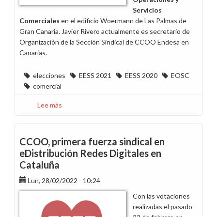
Servicios
Comerciales
en el edificio Woermann de Las Palmas de
Gran Canaria. Javier Rivero actualmente es secretario de
Organización de la Sección Sindical de CCOO Endesa en
Canarias.
elecciones
EESS 2021
EESS 2020
EOSC
comercial
Lee más
sobre
CCOO
gana
las
CCOO, primera fuerza sindical en
elecciones
eDistribución Redes Digitales en
de
Cataluña
EOSC
en
Lun, 28/02/2022 - 10:24
el
Con las votaciones
edificio
realizadas el pasado
Woermann