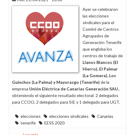
de
Ayer se celebraron
E-
las elecciones
Distribución
sindicales para el
en
Comité de Centros
Aznar
Agrupados de
Molina,
Generación Tenerife
Zaragoza
que engloba los
centros de trabajo de
Llanos Blancos (El
Hierro), El Palmar
(La Gomera), Los
Guinchos (La Palma) y Mayorazgo (Tenerife)
de la
empresa
Unión Eléctrica de Canarias Generación SAU
.,
obteniendo el siguiente resultado electoral: 2 delegados
para CCOO, 2 delegados para SIE y 1 delegado para UGT.
elecciones
elecciones sindicales
Canarias
tenerife
EESS 2020
Lee más
sobre