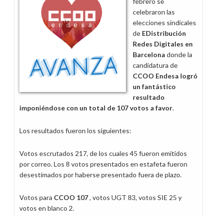
febrero se
Cataluña
celebraron las
elecciones sindicales
de
EDistribución
Redes Digitales en
Barcelona
donde la
candidatura de
CCOO Endesa logró
un fantástico
resultado
imponiéndose con un total de 107 votos a favor
.
Los resultados fueron los siguientes:
Votos escrutados 217, de los cuales 45 fueron emitidos
por correo. Los 8 votos presentados en estafeta fueron
desestimados por haberse presentado fuera de plazo.
Votos para
CCOO 107
, votos UGT 83, votos SIE 25 y
votos en blanco 2.