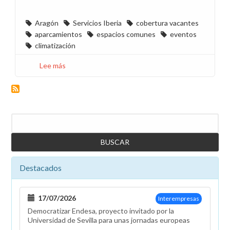
Aragón
Servicios Iberia
cobertura vacantes
aparcamientos
espacios comunes
eventos
climatización
Lee más
sobre
CCOO
pide
presencia
física
Buscar
de
Servicios
Iberia
en
Destacados
Aragón
17/07/2026
Interempresas
Democratizar Endesa, proyecto invitado por la
Universidad de Sevilla para unas jornadas europeas