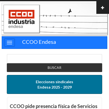
Pasar
al
contenido
principal
CCOO Endesa
Buscar
Elecciones sindicales
Endesa 2025 - 2029
CCOO pide presencia física de Servicios