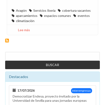
Aragón
Servicios Iberia
cobertura vacantes
aparcamientos
espacios comunes
eventos
climatización
Lee más
sobre
CCOO
pide
presencia
física
Buscar
de
Servicios
Iberia
en
Destacados
Aragón
17/07/2026
Interempresas
Democratizar Endesa, proyecto invitado por la
Universidad de Sevilla para unas jornadas europeas