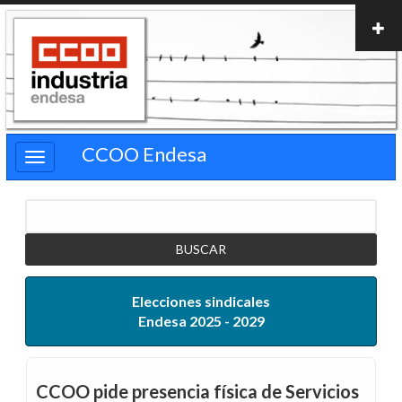
Pasar
al
contenido
principal
CCOO Endesa
Buscar
Elecciones sindicales
Endesa 2025 - 2029
CCOO pide presencia física de Servicios