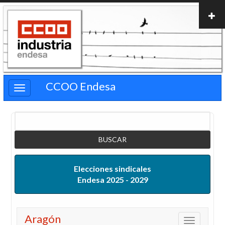
Pasar
al
contenido
principal
CCOO Endesa
Buscar
Elecciones sindicales
Endesa 2025 - 2029
Aragón