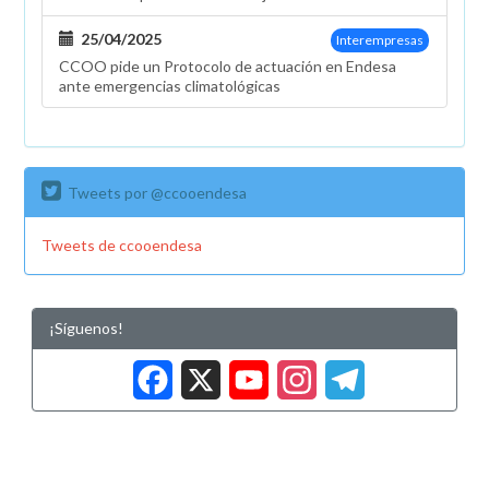
25/04/2025
Interempresas
CCOO pide un Protocolo de actuación en Endesa
ante emergencias climatológicas
Tweets por @ccooendesa
Tweets de ccooendesa
¡Síguenos!
Facebook
X
YouTub
Insta
Tele