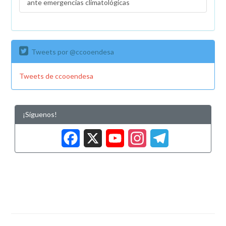
ante emergencias climatológicas
Tweets por @ccooendesa
Tweets de ccooendesa
¡Síguenos!
Facebook
X
YouTub
Insta
Tele