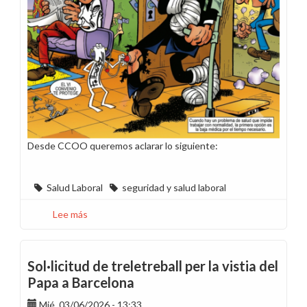
Desde CCOO queremos aclarar lo siguiente:
Salud Laboral
seguridad y salud laboral
Lee más
sobre
La
primera
opción
Sol·licitud de treletreball per la vistia del
es
Papa a Barcelona
la
baja
Mié, 03/06/2026 - 13:33