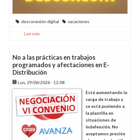
desconexión digital
vacaciones
Lee más
sobre
Ellos
también
necesitan
No a las prácticas en trabajos
vacaciones
programados y afectaciones en E-
Distribución
Lun, 29/06/2026 - 12:08
Está aumentando la
carga de trabajo y
se está poniendo a
la plantilla en
situaciones de
indefensión. No
aceptamos presión