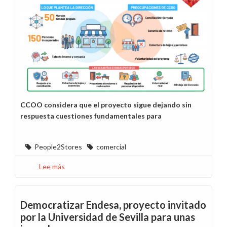
mujeres
-
Julio
CCOO considera que el proyecto sigue dejando sin
respuesta cuestiones fundamentales para
People2Stores
comercial
Lee más
sobre
People2Stores,
entre
la
Democratizar Endesa, proyecto invitado
oportunidad
por la Universidad de Sevilla para unas
y