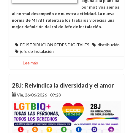
alguna a la plantilla
por motivos ajenos
al normal desempeño de nuestra actividad. La nueva
norma de MT/BT ralentiza los trabajos y precisa una
mejor definición del rol de Jefe de Instalación.
EDISTRIBUCION REDES DIGITALES
distribución
jefe de instalación
Lee más
sobre
No
a
las
28J: Reivindica la diversidad y el amor
prácticas
Vie, 26/06/2026 - 09:28
en
trabajos
programados
y
afectaciones
en