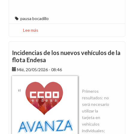
pausa bocadillo
Lee más
sobre
CCOO
recurre
ante
Incidencias de los nuevos vehículos de la
el
flota Endesa
Supremo
Mié, 20/05/2026 - 08:46
la
pausa
desayuno
Primeros
resultados: no
será necesario
utilizar la
tarjeta en
vehículos
individuales;