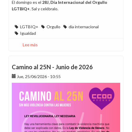
El domingo es el
28J, Día Internacional del Orgullo
LGTBIQ+
. Sal y celébralo.
LGTBIQ+
Orgullo
día internacional
Igualdad
Lee más
sobre
28J:
Reivindica
la
Camino al 25N - Junio de 2026
diversidad
Jue, 25/06/2026 - 10:55
y
el
amor