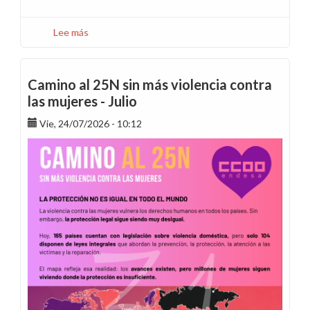
Lee más
sobre
¿Qué
ocurre
con
Camino al 25N sin más violencia contra
el
las mujeres - Julio
viaje
Vie, 24/07/2026 - 10:12
de
incentivos
del
colectivo
B2B
de
Endesa
Energía
aplazado
en
2025?