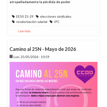
atropelladamente la pérdida de poder
EESS 25-29
elecciones sindicales
revalorización salarial
IPC
Lee más
sobre
Relaciones
Laborales
pausa
Camino al 25N - Mayo de 2026
el
Lun, 25/05/2026 - 10:59
ClicTac
y
entra
en
la
campaña
para
las
elecciones
en