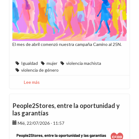
El mes de abril comenzó nuestra campaña Camino al 25N.
Igualdad
mujer
violencia machista
violencia de género
Lee más
sobre
Camino
al
25N
People2Stores, entre la oportunidad y
sin
las garantías
más
Mié, 22/07/2026 - 11:57
violencia
contra
las