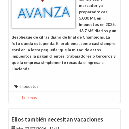
marcador ya
preparado: casi
5.000 M€ en
impuestos en 2025,
13,7 M€ diarios y un
despliegue de cifras digno de final de Champions. La
foto queda estupenda. El problema, como casi siempre,
está en la letra pequeña: que la mitad de estos
impuestos la pagan clientes, trabajadores o terceros y
que la empresa simplemente recauda e ingresa a
Hacienda.
impuestos
Lee más
sobre
¿Quién
paga
realmente
Ellos también necesitan vacaciones
los
Mar, 07/07/2026 - 11:11