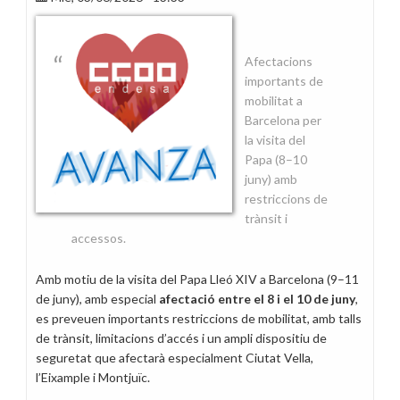
médica
por
el
Afectacions
tiempo
importants de
necesario
mobilitat a
Barcelona per
la visita del
Papa (8–10
juny) amb
restriccions de
trànsit i
accessos.
Amb motiu de la visita del Papa Lleó XIV a Barcelona (9–11
de juny), amb especial
afectació entre el 8 i el 10 de juny
,
es preveuen importants restriccions de mobilitat, amb talls
de trànsit, limitacions d’accés i un ampli dispositiu de
seguretat que afectarà especialment Ciutat Vella,
l’Eixample i Montjuïc.