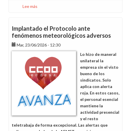
Lee más
sobre
¿Qué
es
la
Implantado el Protocolo ante
Paga
fenómenos meteorológicos adversos
Ebitda
Mar, 23/06/2026 - 12:30
y
por
Lo hizo de maneral
qué
unilateral la
no
empresa sin el visto
la
bueno de los
cobramos
sindicatos. Solo
en
aplica con alerta
2026?
roja. En estos casos,
el personal esencial
mantiene la
actividad presencial
y el resto
teletrabaja de forma excepcional. Las alertas que