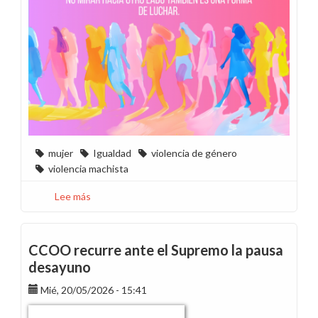
mujer
Igualdad
violencia de género
violencia machista
Lee más
sobre
Camino
al
25N
CCOO recurre ante el Supremo la pausa
-
desayuno
Mayo
Mié, 20/05/2026 - 15:41
de
2026