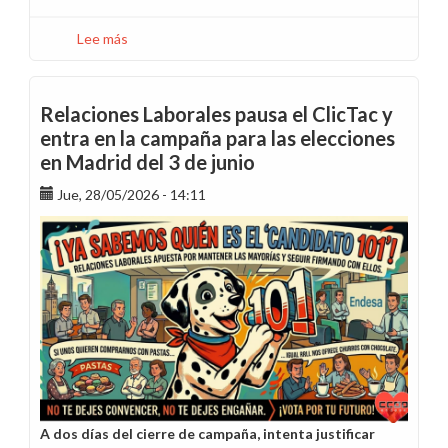
Lee más
sobre
Sol·licitud
de
treletreball
Relaciones Laborales pausa el ClicTac y
per
entra en la campaña para las elecciones
la
en Madrid del 3 de junio
vistia
del
Jue, 28/05/2026 - 14:11
Papa
a
Barcelona
A dos días del cierre de campaña, intenta justificar