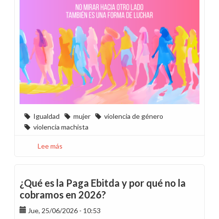
Igualdad
mujer
violencia de género
violencia machista
Lee más
sobre
Camino
al
25N
¿Qué es la Paga Ebitda y por qué no la
-
cobramos en 2026?
Junio
Jue, 25/06/2026 - 10:53
de