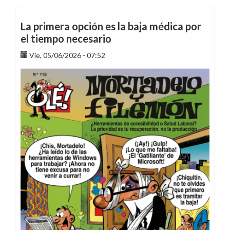
datos
publicados
La primera opción es la baja médica por
en
el tiempo necesario
la
Vie, 05/06/2026 - 07:52
Memoria
de
Endesa
de
2025
demuestran
la
pérdida
de
poder
adquisitivo