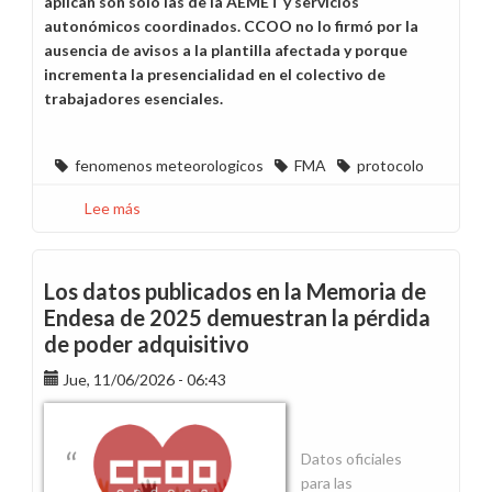
aplican son solo las de la AEMET y servicios
autonómicos coordinados. CCOO no lo firmó por la
ausencia de avisos a la plantilla afectada y porque
incrementa la presencialidad en el colectivo de
trabajadores esenciales.
fenomenos meteorologicos
FMA
protocolo
Lee más
sobre
Implantado
el
Protocolo
Los datos publicados en la Memoria de
ante
Endesa de 2025 demuestran la pérdida
fenómenos
de poder adquisitivo
meteorológicos
adversos
Jue, 11/06/2026 - 06:43
Datos oficiales
para las