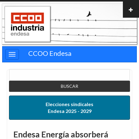
Pasar
al
contenido
principal
CCOO Endesa
Buscar
Elecciones sindicales
Endesa 2025 - 2029
Endesa Energía absorberá