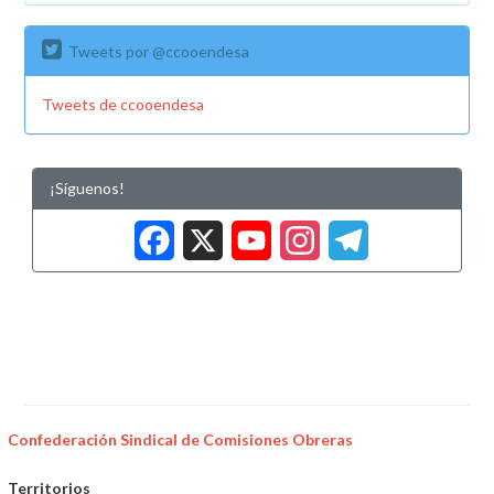
Tweets por @ccooendesa
Tweets de ccooendesa
¡Síguenos!
Facebook
X
YouTub
Insta
Tele
Confederación Sindical de Comisiones Obreras
Territorios