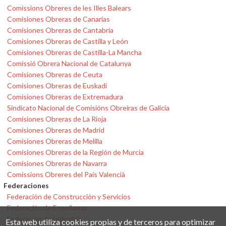
Comissions Obreres de les Illes Balears
Comisiones Obreras de Canarias
Comisiones Obreras de Cantabria
Comisiones Obreras de Castilla y León
Comisiones Obreras de Castilla-La Mancha
Comissió Obrera Nacional de Catalunya
Comisiones Obreras de Ceuta
Comisiones Obreras de Euskadi
Comisiones Obreras de Extremadura
Sindicato Nacional de Comisións Obreiras de Galicia
Comisiones Obreras de La Rioja
Comisiones Obreras de Madrid
Comisiones Obreras de Melilla
Comisiones Obreras de la Región de Murcia
Comisiones Obreras de Navarra
Comissions Obreres del País Valencià
Federaciones
Federación de Construcción y Servicios
Federación de Enseñanza
Federación de Industria
Esta web utiliza cookies propias y de terceros para optimizar