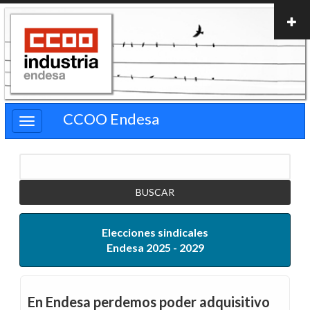
Pasar
al
contenido
principal
CCOO Endesa
Buscar
Elecciones sindicales
Endesa 2025 - 2029
En Endesa perdemos poder adquisitivo