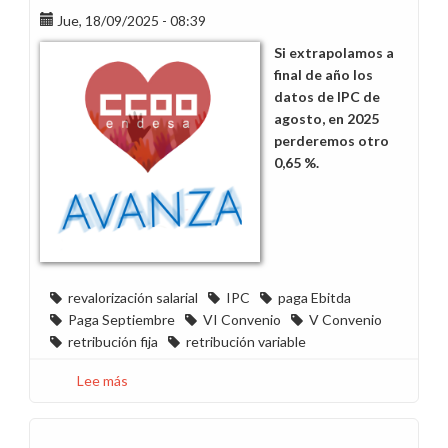
Jue, 18/09/2025 - 08:39
Si extrapolamos a
final de año los
datos de IPC de
agosto, en 2025
perderemos otro
0,65 %.
revalorización salarial
IPC
paga Ebitda
Paga Septiembre
VI Convenio
V Convenio
retribución fija
retribución variable
Lee más
sobre
En
Endesa
perdemos