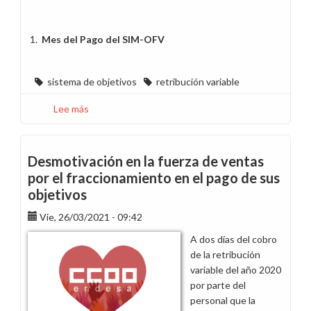
1.
Mes del Pago del SIM-OFV
sistema de objetivos
retribución variable
Lee más
sobre
Novedades
del
nuevo
Desmotivación en la fuerza de ventas
procedimiento
por el fraccionamiento en el pago de sus
de
objetivos
objetivos
en
Vie, 26/03/2021 - 09:42
el
A dos días del cobro
área
de la retribución
Comercial
variable del año 2020
por parte del
personal que la