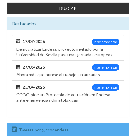
ventas
por
el
fraccionamiento
Destacados
en
el
17/07/2026
Interempresas
pago
Democratizar Endesa, proyecto invitado por la
de
Universidad de Sevilla para unas jornadas europeas
sus
objetivos
27/06/2025
Interempresas
Ahora más que nunca: al trabajo sin armarios
25/04/2025
Interempresas
CCOO pide un Protocolo de actuación en Endesa
ante emergencias climatológicas
Tweets por @ccooendesa