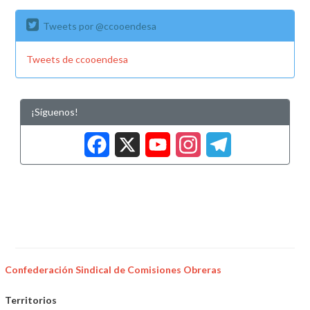
Tweets por @ccooendesa
Tweets de ccooendesa
¡Síguenos!
Facebook
X
YouTub
Insta
Tele
Confederación Sindical de Comisiones Obreras
Territorios