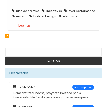
plan de premios
incentivos
over performance
market
Endesa Energía
objetivos
Lee más
sobre
Navegando
sin
rumbo
en
Buscar
el
sistema
de
objetivos
Destacados
17/07/2026
Interempresas
Democratizar Endesa, proyecto invitado por la
Universidad de Sevilla para unas jornadas europeas
27/06/2025