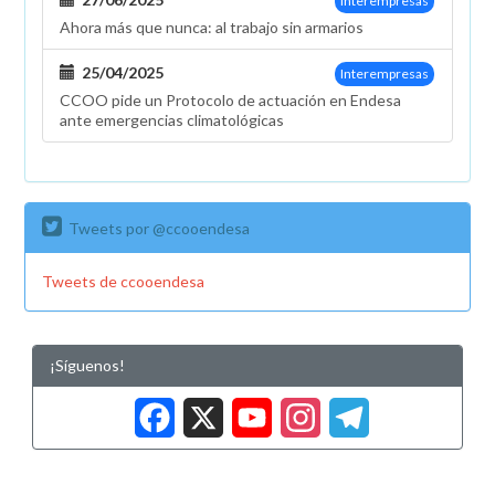
Interempresas
Ahora más que nunca: al trabajo sin armarios
25/04/2025
Interempresas
CCOO pide un Protocolo de actuación en Endesa
ante emergencias climatológicas
Tweets por @ccooendesa
Tweets de ccooendesa
¡Síguenos!
Facebook
X
YouTub
Insta
Tele