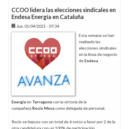
semana
han
CCOO lidera las elecciones sindicales en
comenzado
Endesa Energía en Cataluña
las
Jue, 01/04/2021 - 07:34
entrevistas
de
Esta semana se han
Democratizar
realizado las
Endesa
elecciones sindicales
en la línea de negocio
de
Endesa
Energía
en
Tarragona
con la victoria de la
compañera
Rocío Mesa
como delegada de personal.
Rocío se impuso con un total de 6 votos a favor por 2 de la
otra candidatura con un 100% de participación.