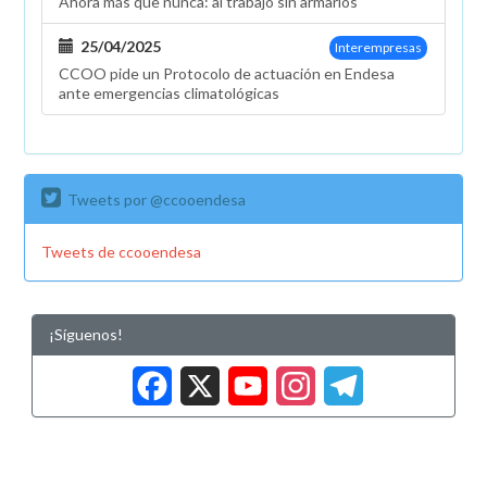
Ahora más que nunca: al trabajo sin armarios
25/04/2025
Interempresas
CCOO pide un Protocolo de actuación en Endesa
ante emergencias climatológicas
Tweets por @ccooendesa
Tweets de ccooendesa
¡Síguenos!
Facebook
X
YouTub
Insta
Tele