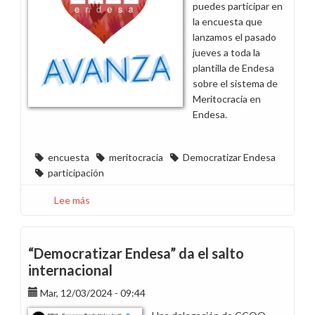
puedes participar en
la encuesta que
lanzamos el pasado
jueves a toda la
plantilla de Endesa
sobre el sistema de
Meritocracia en
Endesa.
encuesta
meritocracia
Democratizar Endesa
participación
Lee más
sobre
Últimos
días
para
“Democratizar Endesa” da el salto
participar
internacional
en
Mar, 12/03/2024 - 09:44
la
encuesta