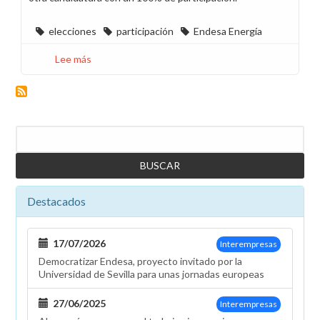
elecciones
participación
Endesa Energía
Lee más
sobre
CCOO
lidera
las
elecciones
Buscar
sindicales
en
Endesa
Energía
Destacados
en
Cataluña
17/07/2026
Interempresas
Democratizar Endesa, proyecto invitado por la
Universidad de Sevilla para unas jornadas europeas
27/06/2025
Interempresas