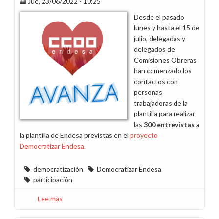
Jue, 23/06/2022 - 10:25
Desde el pasado
lunes y hasta el 15 de
julio, delegadas y
delegados de
Comisiones Obreras
han comenzado los
contactos con
personas
trabajadoras de la
plantilla para realizar
las
300 entrevistas
a
la plantilla de Endesa previstas en el
proyecto
Democratizar Endesa
.
democratización
Democratizar Endesa
participación
Lee más
sobre
Esta