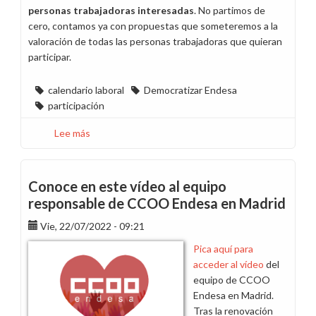
personas trabajadoras interesadas
. No partimos de
cero, contamos ya con propuestas que someteremos a la
valoración de todas las personas trabajadoras que quieran
participar.
calendario laboral
Democratizar Endesa
participación
Lee más
sobre
Escuchamos
tus
propuestas
Conoce en este vídeo al equipo
para
responsable de CCOO Endesa en Madrid
mejorar
Vie, 22/07/2022 - 09:21
los
calendarios
Pica aquí para
laborales
acceder al vídeo
del
de
equipo de CCOO
2023
Endesa en Madrid.
Tras la renovación