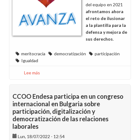
del equipo en 2021
afrontamos ahora
el reto de ilusionar
a la plantilla para la
defensa y mejora de
sus derechos
.
meritocracia
democratización
participación
Igualdad
Lee más
sobre
Conoce
en
este
CCOO Endesa participa en un congreso
vídeo
internacional en Bulgaria sobre
al
participación, digitalización y
equipo
democratización de las relaciones
responsable
laborales
de
CCOO
Lun, 18/07/2022 - 12:54