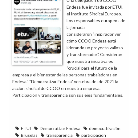
Una delegación de CCOO
sobre
Endesa fue invitada por ETUI,
Meritocracia
el Instituto Sindical Europeo.
en
Los responsables europeos de
Endesa
la jornada
consideraron “inspirador ver
cómo CCOO Endesa está
liderando un proyecto valioso
y transformador”. Consideran
que nuestra iniciativa es
“crucial para el futuro de la
empresa y el bienestar de las personas trabajadoras en
Endesa.” “Democratizar Endesa” vertebra desde 2021 la
acción sindical de CCOO en nuestra empresa.
Participación y transparencia son sus ejes fundamentales.
ETUI
Democratizar Endesa
democratización
Bruselas
transparencia
participación