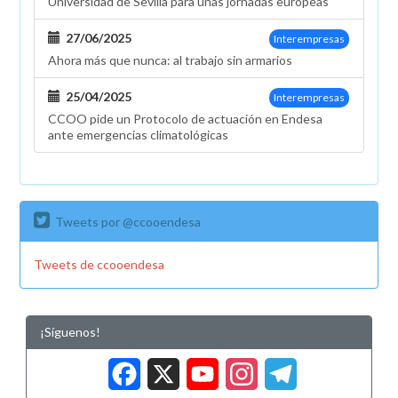
Universidad de Sevilla para unas jornadas europeas
mejoras
solicitadas
27/06/2025
Interempresas
por
Ahora más que nunca: al trabajo sin armarios
la
plantilla
25/04/2025
Interempresas
CCOO pide un Protocolo de actuación en Endesa
ante emergencias climatológicas
Tweets por @ccooendesa
Tweets de ccooendesa
¡Síguenos!
Facebook
X
YouTub
Insta
Tele