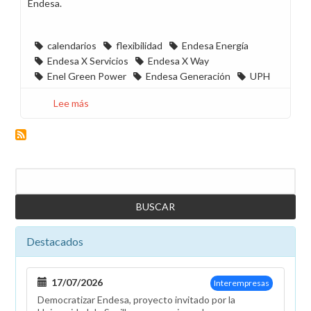
Endesa.
calendarios
flexibilidad
Endesa Energía
Endesa X Servicios
Endesa X Way
Enel Green Power
Endesa Generación
UPH
Lee más
sobre
El
cierre
de
los
Buscar
calendarios
de
2023
se
Destacados
realiza
sin
ninguna
17/07/2026
Interempresas
de
Democratizar Endesa, proyecto invitado por la
las