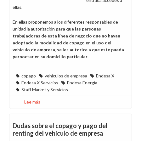
entrada accedes a
ellas.
En ellas proponemos a los diferentes responsables de
unidad la autorización
para que las personas
trabajadoras de esta línea de negocio que no hayan
adoptado la modalidad de copago en el uso del
vehículo de empresa, se les autorice a que este pueda
pernoctar en su domicilio particular
.
copago
vehículos de empresa
Endesa X
Endesa X Servicios
Endesa Energía
Staff Market y Servicios
Lee más
sobre
Proponemos
que
se
Dudas sobre el copago y pago del
autorice
renting del vehículo de empresa
el