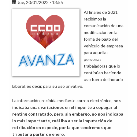
Jue, 20/01/2022 - 13:55
pernocte
de
Al finales de 2021,
vehículos
recibimos la
en
comunicación de una
el
modificación en la
domicilio
forma de pago del
de
vehículo de empresa
las
para aquellas
personas
personas
trabajadoras
trabajadoras que lo
de
continúan haciendo
Staff
uso fuera del horario
Market
laboral, es decir, para su uso privativo.
y
Servicios
La información, recibida mediante correo electrónico,
nos
indicaba unas variaciones en el importe a
copagar al
renting contratado, pero, sin embargo, no nos indicaba
lo más importante, cuál iba a ser la imputación de
retribución en especie, por la que tendremos que
tributar a partir de enero
.