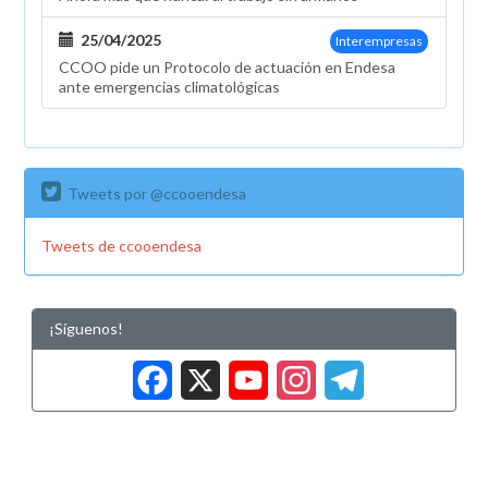
25/04/2025
Interempresas
CCOO pide un Protocolo de actuación en Endesa
ante emergencias climatológicas
Tweets por @ccooendesa
Tweets de ccooendesa
¡Síguenos!
Facebook
X
YouTub
Insta
Tele