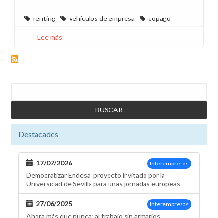
renting
vehículos de empresa
copago
Lee más
sobre
Dudas
sobre
el
copago
Buscar
y
pago
del
renting
Destacados
del
vehículo
de
17/07/2026
Interempresas
empresa
Democratizar Endesa, proyecto invitado por la
Universidad de Sevilla para unas jornadas europeas
27/06/2025
Interempresas
Ahora más que nunca: al trabajo sin armarios