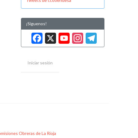
Tweets de ccooendesa
¡Síguenos!
Facebook
X
YouTube
Instag
Tele
Iniciar sesión
misiones Obreras de La Rioja