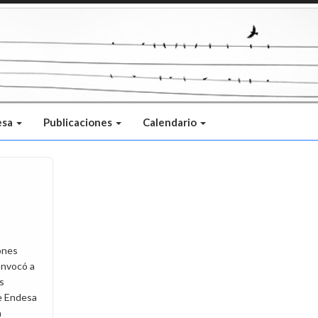
esa
Publicaciones
Calendario
ones
onvocó a
s
de Endesa
a