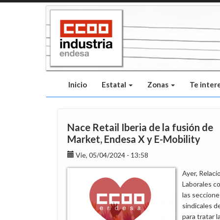
Pasar
al
contenido
principal
Inicio
Estatal
Zonas
Te inter
Nace Retail Iberia de la fusión de
Market, Endesa X y E-Mobility
Vie, 05/04/2024 - 13:58
Ayer, Relaci
Laborales c
las seccione
sindicales 
para tratar l