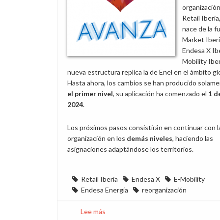
organizació
Retail Iberia
nace de la f
Market Iberi
Endesa X Ibe
Mobility Iber
nueva estructura replica la de Enel en el ámbito gl
Hasta ahora, los cambios se han producido solam
el primer nivel
, su aplicación ha comenzado el
1 d
2024
.
Los próximos pasos consistirán en continuar con l
organización en los
demás niveles
, haciendo las
asignaciones adaptándose los territorios.
Retail Iberia
Endesa X
E-Mobility
Endesa Energía
reorganización
Lee más
sobre