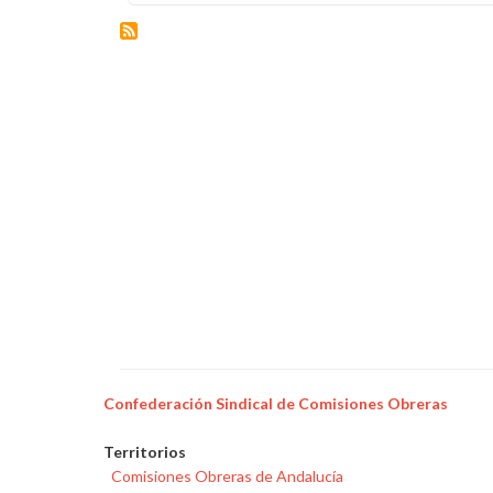
Nace
Retail
Iberia
de
la
fusión
de
Market,
Endesa
X
y
E-
Mobility
Confederación Sindical de Comisiones Obreras
Territorios
Comisiones Obreras de Andalucía