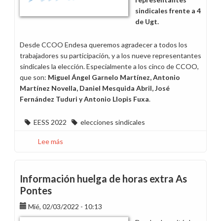
sindicales frente a 4
de Ugt.
Desde CCOO Endesa queremos agradecer a todos los
trabajadores su participación, y a los nueve representantes
sindicales la elección. Especialmente a los cinco de CCOO,
que son:
Miguel Ángel Garnelo Martínez, Antonio
Martínez Novella, Daniel Mesquida Abril, José
Fernández Tuduri y Antonio Llopis Fuxa
.
EESS 2022
elecciones sindicales
Lee más
sobre
CCOO
gana
las
Información huelga de horas extra As
elecciones
Pontes
en
Mié, 02/03/2022 - 10:13
el
Comité