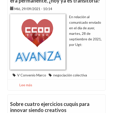
era permanente, ¿hoy ya es transitoria?
fallecimiento
Mié, 29/09/2021 - 10:14
del
compañero
En relación al
Raimundo
comunicado enviado
García
en el día de ayer,
Cruz
martes, 28 de
en
septiembre de 2021,
Sevilla
por Ugt:
V Convenio Marco
negociación colectiva
Lee más
sobre
Hasta
ayer
la
Sobre cuatro ejercicios cuquis para
paga
innovar siendo creativos
anual