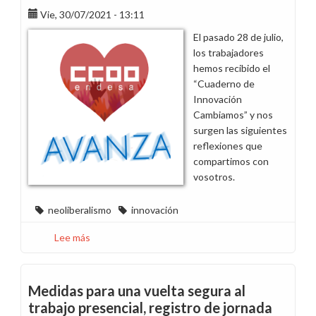
Vie, 30/07/2021 - 13:11
de
1.515
El pasado 28 de julio,
euros
los trabajadores
era
hemos recibido el
permanente,
“Cuaderno de
¿hoy
Innovación
ya
Cambiamos” y nos
es
surgen las siguientes
transitoria?
reflexiones que
compartimos con
vosotros.
neoliberalismo
innovación
Lee más
sobre
Sobre
cuatro
ejercicios
Medidas para una vuelta segura al
cuquis
trabajo presencial, registro de jornada
para