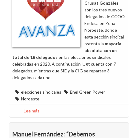
Crusat González
edad
son los tres nuevos
en
delegados de CCOO
las
Endesa en Zona
recolocaciones
Noroeste, donde
en
esta sección sindical
la
ostenta la
mayoría
zona
absoluta con un
Norte
total de 18 delegados
en las elecciones sindicales
celebradas en 2020. A continuación, Ugt cuenta con 7
delegados, mientras que SIE y la CIG se reparten 3
delegados cada uno.
elecciones sindicales
Enel Green Power
Noroeste
Lee más
sobre
CCOO
Endesa
gana
Manuel Fernández: “Debemos
tres