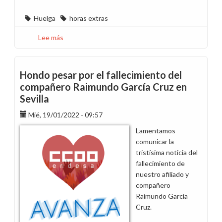
Huelga
horas extras
Lee más
sobre
Información
huelga
de
Hondo pesar por el fallecimiento del
horas
compañero Raimundo García Cruz en
extra
Sevilla
As
Pontes
Mié, 19/01/2022 - 09:57
Lamentamos
comunicar la
tristísima noticia del
fallecimiento de
nuestro afiliado y
compañero
Raimundo García
Cruz.