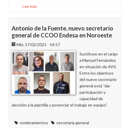
Lee más
sobre
Vía
libre
para
Antonio de la Fuente, nuevo secretario
las
general de CCOO Endesa en Noroeste
elecciones
Mié, 17/02/2021 - 14:57
de
Endesa
Sustituye en el cargo
S.A.
a Manuel Fernández,
en
en situación de AVS.
As
Entre los objetivos
Pontes
del nuevo secretario
general está “dar
participación y
capacidad de
decisión a la plantilla y potenciar el trabajo en equipo”.
nombramientos
secretaría general