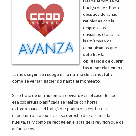
Desde el comité de
Agrupado
huelga de As Pontes,
de
después de varias
Generación
reuniones con la
de
empresa, os
Illes
enviamos el acta de
Balears
las mismas y os
comunicamos que
solo hay la
obligación de cubrir
las ausencias en los
turnos según se recoge en la norma de turno, tal y
como se venían haciendo hasta el momento
.
Si se trata de una ausencia prevista, y en el caso de que
esa cobertura planificada se realice con horas
extraordinarias, el trabajador podría no aceptar esa
cobertura por acogerse a su derecho de secundar la
huelga, tal y como se recoge en el acta de la reunión que os
adjuntamos.