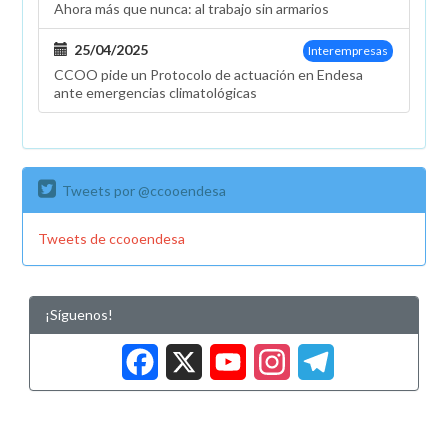
Ahora más que nunca: al trabajo sin armarios
25/04/2025
Interempresas
CCOO pide un Protocolo de actuación en Endesa
ante emergencias climatológicas
Tweets por @ccooendesa
Tweets de ccooendesa
¡Síguenos!
Facebook
X
YouTub
Insta
Tele