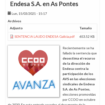
Endesa S.A. en As Pontes
Lun, 15/03/2021 - 15:17
Archivos
Adjunto
Tamaño
SENTENCIA LAUDO ENDESA Galicia.pdf
653.52 KB
Recientemente se ha
fallado la sentencia que
desestima el recurso
de la dirección de
Endesa contra la
participación de los
AVS en las elecciones
sindicales de Endesa
S.A. de As Pontes
,
elecciones promovidas
por CCOO en octubre
de 2020. En esta entrada accedes al documento de la