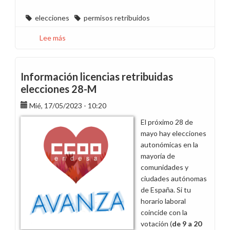
elecciones
permisos retribuidos
Lee más
sobre
Información
licencias
retribuidas
Información licencias retribuidas
elecciones
elecciones 28-M
28-
Mié, 17/05/2023 - 10:20
M
El próximo 28 de
mayo hay elecciones
autonómicas en la
mayoría de
comunidades y
ciudades autónomas
de España. Si tu
horario laboral
coincide con la
votación (
de 9 a 20