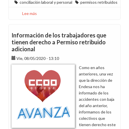
conciliación laboral y personal
permisos retribuidos
Lee más
sobre
Hemos
actualizado
nuestra
Información de los trabajadores que
Guía
tienen derecho a Permiso retribuido
de
adicional
Mamás
y
Vie, 08/05/2020 - 13:10
Papás
Como en años
de
anteriores, una vez
Endesa
que la dirección de
Endesa nos ha
informado de los
accidentes con baja
del año anterior,
informamos de los
colectivos que
tienen derecho este