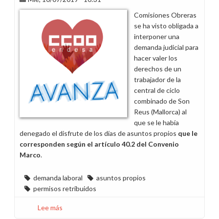
en
Comisiones Obreras
los
se ha visto obligada a
permisos
interponer una
de
demanda judicial para
fallecimiento
hacer valer los
y
derechos de un
matrimonio
trabajador de la
central de ciclo
combinado de Son
Reus (Mallorca) al
que se le había
denegado el disfrute de los días de asuntos propios
que le
corresponden según el artículo 40.2 del Convenio
Marco
.
demanda laboral
asuntos propios
permisos retribuidos
Lee más
sobre
Demanda