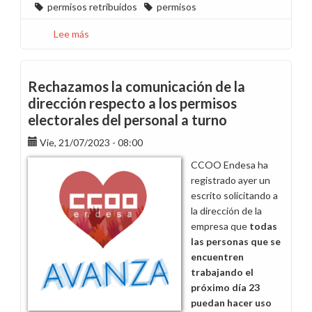
permisos retribuidos
permisos
Lee más
sobre
¿Sabes
cómo
reportar
Rechazamos la comunicación de la
los
dirección respecto a los permisos
nuevos
electorales del personal a turno
permisos
laborales
Vie, 21/07/2023 - 08:00
a
CCOO Endesa ha
los
registrado ayer un
que
escrito solicitando a
tienes
la dirección de la
derecho?
empresa que
todas
las personas que se
encuentren
trabajando el
próximo día 23
puedan hacer uso