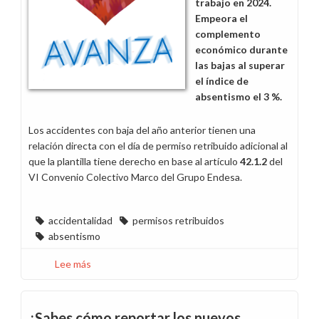
trabajo en 2024.
Empeora el
complemento
económico durante
las bajas al superar
el índice de
absentismo el 3 %.
Los accidentes con baja del año anterior tienen una
relación directa con el día de permiso retribuido adicional al
que la plantilla tiene derecho en base al artículo
42.1.2
del
VI Convenio Colectivo Marco del Grupo Endesa.
accidentalidad
permisos retribuidos
absentismo
Lee más
sobre
Toda
la
plantilla,
¿Sabes cómo reportar los nuevos