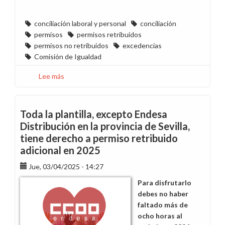
conciliación laboral y personal
conciliación
permisos
permisos retribuidos
permisos no retribuidos
excedencias
Comisión de Igualdad
Lee más
sobre
Actualizamos
la
Guía
Toda la plantilla, excepto Endesa
de
Distribución en la provincia de Sevilla,
Conciliación
tiene derecho a permiso retribuido
de
adicional en 2025
CCOO
Endesa
Jue, 03/04/2025 - 14:27
Para disfrutarlo
debes no haber
faltado más de
ocho horas al