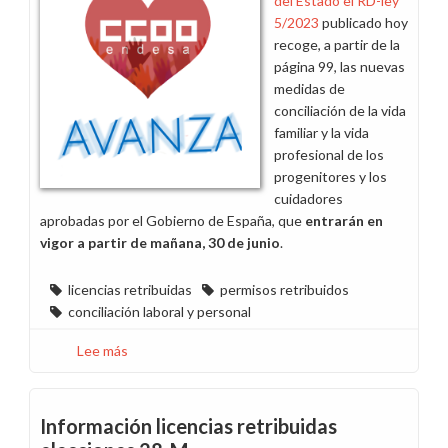
del Estado el RD-ley
los
5/2023
publicado hoy
permisos
recoge, a partir de la
electorales
página 99,
las nuevas
del
medidas de
personal
conciliación de la vida
a
familiar y la vida
turno
profesional de los
progenitores y los
cuidadores
aprobadas por el Gobierno de España, que
entrarán en
vigor a partir de mañana, 30 de junio
.
licencias retribuidas
permisos retribuidos
conciliación laboral y personal
Lee más
sobre
A
partir
de
Información licencias retribuidas
mañana