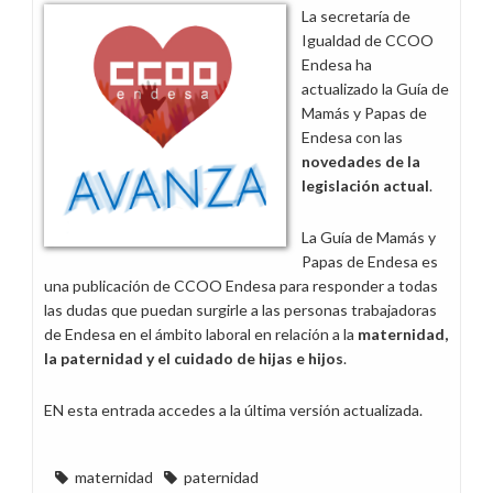
derecho
La secretaría de
a
Igualdad de CCOO
permiso
Endesa ha
retribuido
actualizado la Guía de
adicional
Mamás y Papas de
en
Endesa con las
2023
novedades de la
legislación actual
.
La Guía de Mamás y
Papas de Endesa es
una publicación de CCOO Endesa para responder a todas
las dudas que puedan surgirle a las personas trabajadoras
de Endesa en el ámbito laboral en relación a la
maternidad,
la paternidad y el cuidado de hijas e hijos
.
EN esta entrada accedes a la última versión actualizada.
maternidad
paternidad