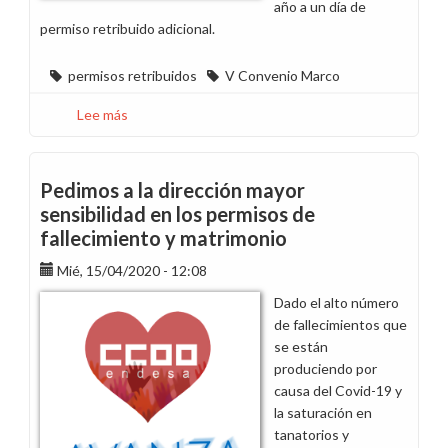
año a un día de
permiso retribuido adicional.
permisos retribuidos
V Convenio Marco
Lee más
sobre
Información
de
los
Pedimos a la dirección mayor
trabajadores
sensibilidad en los permisos de
que
fallecimiento y matrimonio
tienen
derecho
Mié, 15/04/2020 - 12:08
a
Dado el alto número
Permiso
de fallecimientos que
retribuido
se están
adicional
produciendo por
causa del Covid-19 y
la saturación en
tanatorios y