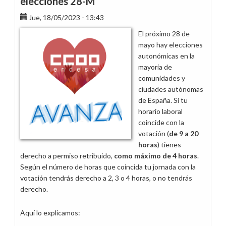
elecciones 28-M
entran
Jue, 18/05/2023 - 13:43
en
vigor
El próximo 28 de
nuevas
mayo hay elecciones
licencias
autonómicas en la
retribuidas
mayoría de
comunidades y
ciudades autónomas
de España. Si tu
horario laboral
coincide con la
votación (
de 9 a 20
horas
) tienes
derecho a permiso retribuido,
como máximo de 4 horas
.
Según el número de horas que coincida tu jornada con la
votación tendrás derecho a 2, 3 o 4 horas, o no tendrás
derecho.
Aquí lo explicamos: