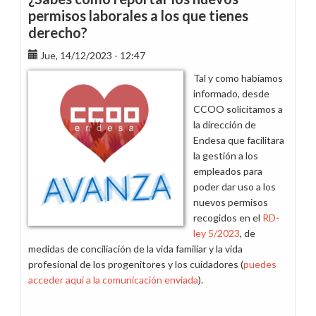
excepto
permisos laborales a los que tienes
Endesa
derecho?
Distribución
en
Jue, 14/12/2023 - 12:47
la
Tal y como habíamos
provincia
informado, desde
de
CCOO solicitamos a
Sevilla,
la dirección de
tiene
Endesa que facilitara
derecho
la gestión a los
a
empleados para
permiso
poder dar uso a los
retribuido
nuevos permisos
adicional
recogidos en el
RD-
en
ley 5/2023
, de
2025
medidas de conciliación de la vida familiar y la vida
profesional de los progenitores y los cuidadores (
puedes
acceder aquí a la comunicación enviada
).