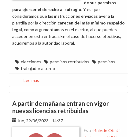
de sus permisos
para ejercer el derecho al sufragio
. Y es que
consideramos que las instrucciones enviadas ayer a la
plantilla por la dirección
carecen del más mínimo respaldo
legal
, como argumentamos en el escrito, al que puedes
acceder en esta entrada. En el caso de hacerse efectivas,
acudiremos a la autoridad laboral.
elecciones
permisos retribuidos
permisos
trabajador a turno
Lee más
sobre
Rechazamos
la
comunicación
A partir de mañana entran en vigor
de
nuevas licencias retribuidas
la
Jue, 29/06/2023 - 14:37
dirección
respecto
Este
Boletín Oficial
a