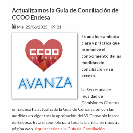
derechos
para
Actualizamos la Guía de Conciliación de
conciliar:
CCOO Endesa
ampliación
Mié, 25/06/2025 - 09:21
del
permiso
Es una herramienta
de
clara y práctica que
nacimiento
promueve el
y
conocimiento de las
cuidado
medidas de
conciliación y su
acceso.
La Secretaría de
Igualdad de
Comisiones Obreras
en Endesa ha actualizado la Guía de Conciliación con las
medidas en vigor tras la aprobación del VI Convenio Marco
de Endesa. Está disponible para toda la plantilla en nuestra
página web.
Aquí accedes a la Guía de Conciliación
.