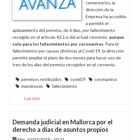
cementerios, la
dirección de la
Empresa ha accedido
a permitir el
aplazamiento del permiso, de 6 días, por fallecimiento
recogido en el artículo 42.1.e del actual convenio,
aunque
solo para los fallecimientos por coronavirus
. Para el
fallecimiento por causas distintas al Covid-19, la dirección
permite ampliar el plazo de dos meses para hacer uso de
tres de los días del permiso recogidos en el convenio.
permisos retribuidos
covid19
coronavirus
matrimonio
fallecimiento
Lee más
sobre
Pedimos
a
la
Demanda judicial en Mallorca por el
dirección
derecho a días de asuntos propios
mayor
Mié, 10/07/2019 - 10:31
sensibilidad