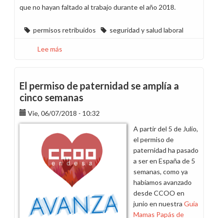
que no hayan faltado al trabajo durante el año 2018.
permisos retribuidos
seguridad y salud laboral
Lee más
sobre
Permiso
adicional
por
El permiso de paternidad se amplía a
no
cinco semanas
siniestralidad
Vie, 06/07/2018 - 10:32
en
2018
A partir del 5 de Julio,
el permiso de
paternidad ha pasado
a ser en España de 5
semanas, como ya
habíamos avanzado
desde CCOO en
junio en nuestra
Guía
Mamas Papás de