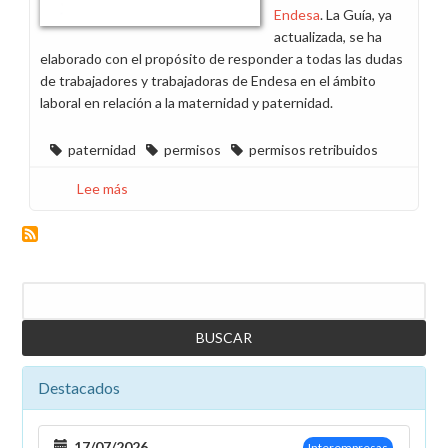
Endesa
. La Guía, ya
actualizada, se ha
elaborado con el propósito de responder a todas las dudas
de trabajadores y trabajadoras de Endesa en el ámbito
laboral en relación a la maternidad y paternidad.
paternidad
permisos
permisos retribuidos
Lee más
sobre
El
permiso
de
paternidad
Buscar
se
amplía
a
cinco
semanas
Destacados
17/07/2026
Interempresas