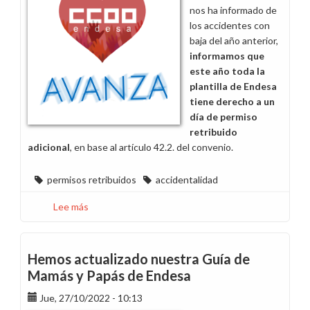
nos ha informado de
los accidentes con
baja del año anterior,
informamos que
este
año toda la
plantilla de Endesa
tiene derecho a un
día de permiso
retribuido
adicional
, en base al artículo 42.2. del convenio.
permisos retribuidos
accidentalidad
Lee más
sobre
Toda
la
plantilla
Hemos actualizado nuestra Guía de
de
Mamás y Papás de Endesa
Endesa
Jue, 27/10/2022 - 10:13
tiene