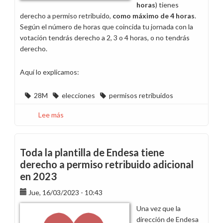
horas
) tienes
derecho a permiso retribuido,
como máximo de 4 horas
.
Según el número de horas que coincida tu jornada con la
votación tendrás derecho a 2, 3 o 4 horas, o no tendrás
derecho.
Aquí lo explicamos:
28M
elecciones
permisos retribuidos
Lee más
sobre
Información
licencias
retribuidas
Toda la plantilla de Endesa tiene
elecciones
derecho a permiso retribuido adicional
28-
en 2023
M
Jue, 16/03/2023 - 10:43
Una vez que la
dirección de Endesa