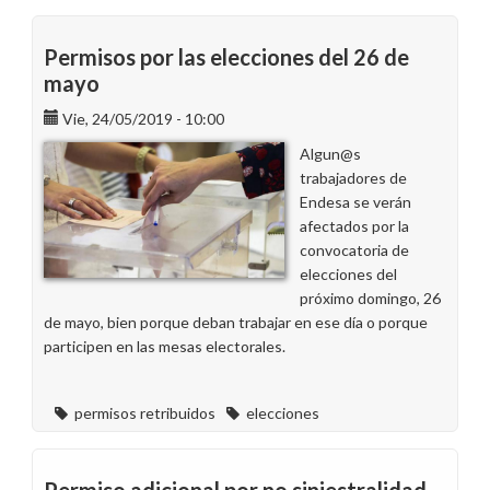
judicial
en
Permisos por las elecciones del 26 de
Mallorca
mayo
por
Vie, 24/05/2019 - 10:00
el
derecho
Algun@s
a
trabajadores de
días
Endesa se verán
de
afectados por la
asuntos
convocatoria de
propios
elecciones del
próximo domingo, 26
de mayo, bien porque deban trabajar en ese día o porque
participen en las mesas electorales.
permisos retribuidos
elecciones