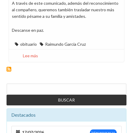
A través de este comunicado, además del reconocimiento
al compañero, queremos también trasladar nuestro más
sentido pésame a su familia y amistades.
Descanse en paz.
obituario
Raimundo García Cruz
Lee más
sobre
Hondo
pesar
por
el
Buscar
fallecimiento
del
compañero
Raimundo
Destacados
García
Cruz
en
17/07/2026
Interempresas