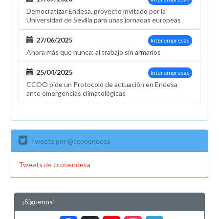
Sevilla
Democratizar Endesa, proyecto invitado por la
Universidad de Sevilla para unas jornadas europeas
27/06/2025
Interempresas
Ahora más que nunca: al trabajo sin armarios
25/04/2025
Interempresas
CCOO pide un Protocolo de actuación en Endesa
ante emergencias climatológicas
Tweets por @ccooendesa
Tweets de ccooendesa
¡Síguenos!