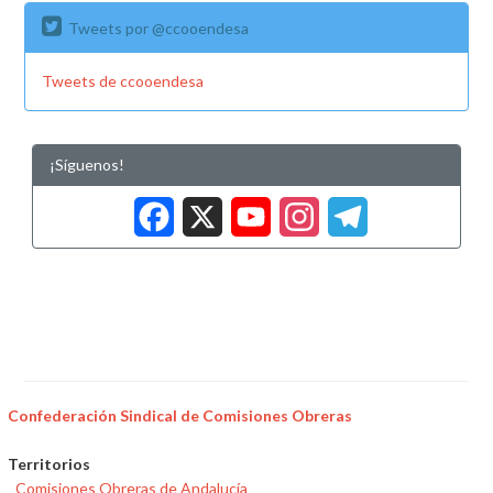
Tweets por @ccooendesa
Tweets de ccooendesa
¡Síguenos!
Facebook
X
YouTub
Insta
Tele
Confederación Sindical de Comisiones Obreras
Territorios
Comisiones Obreras de Andalucía