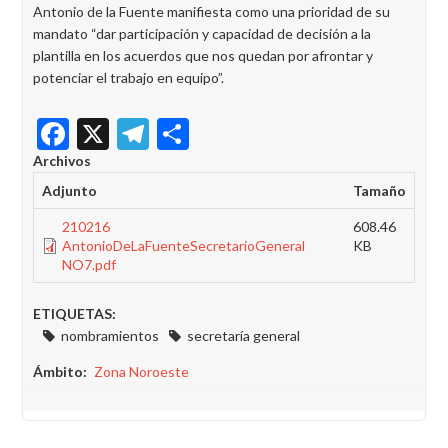
Antonio de la Fuente manifiesta como una prioridad de su
mandato “dar participación y capacidad de decisión a la
plantilla en los acuerdos que nos quedan por afrontar y
potenciar el trabajo en equipo”.
Facebook
X
Telegram
Share
Archivos
Adjunto
Tamaño
210216
608.46
AntonioDeLaFuenteSecretarioGeneral
KB
NO7.pdf
ETIQUETAS:
nombramientos
secretaría general
Ámbito
Zona Noroeste