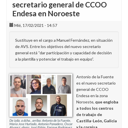
secretario general de CCOO
Endesa en Noroeste
Mié, 17/02/2021 - 14:57
Sustituye en el cargo a Manuel Fernández, en situación
de AVS. Entre los objetivos del nuevo secretario
general está “dar participación y capacidad de decisión
a la plantilla y potenciar el trabajo en equipo”.
Antonio de la Fuente
es el nuevo secretario
general de CCOO
Endesa en la zona
Noroeste,
que engloba
a todos los centros
de trabajo de
Castilla-León, Galicia
De izda. a dcha., arriba: Antonio de la Fuente,
Maria Jose Hurtado, Antonio Panadero, Óscar
y la cornisa
Alvarez; abajo: José Piñón, Enrique Rodriguez,