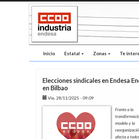
Pasar
al
contenido
principal
Inicio
Estatal
Zonas
Te inter
Elecciones sindicales en Endesa En
en Bilbao
Vie, 28/11/2025 - 09:09
Frente a la
transformació
modelo y la
reorganizació
afecta a todos