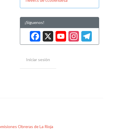
Tweets de ccooendesa
¡Síguenos!
Facebook
X
YouTube
Instag
Tele
Iniciar sesión
misiones Obreras de La Rioja