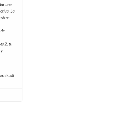
dar una
ctiva. La
estros
 de
es 2, tu
 y
euskadi