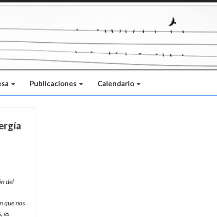
esa
Publicaciones
Calendario
ergía
n del
n que nos
, es