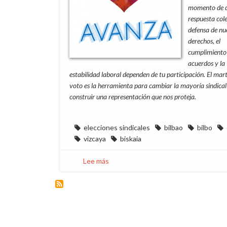
momento de 
respuesta cole
defensa de nu
derechos, el
cumplimiento
acuerdos y la
estabilidad laboral dependen de tu participación. El mart
voto es la herramienta para cambiar la mayoría sindical
construir una representación que nos proteja.
elecciones sindicales
bilbao
bilbo
vizcaya
biskaia
Lee más
sobre
Elecciones
sindicales
en
Endesa
Energía