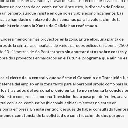
 con la conclusión favorable y el aval del Comité Técnico de la viabilidad t
diante un proceso de co-combustión. Ante esto, la dirección de Endesa
 a un tercero, aunque insiste en que no es viable económicamente.
Las
esa se han dado un plazo de dos semanas para la valoración de la
ministerio como la Xunta de Galicia han reafirmado
.
e Endesa menciona más proyectos en la zona. Entre ellos, una planta de
res de la central acompañada de varios parques eólicos en la zona (25
o de 40 kilómetros de As Pontes) pero
sin aportar datos sobre costes y
 sobre dos proyectos enmarcados en el Futur-e,
programa que aún no es
el cierre de la central y que se firme el Convenio de Transición Ju
defensa del empleo en la zona tanto para el personal propio como para la
 los traslados del personal propio en tanto no se tenga la conclusió
. Nuestro compromiso por una Transición Justa pasa por defender, una v
entral con la co-combustión (biocombustibles) mientras no estén en
s por la empresa. En este sentido, después de haber consultado fuente
tenemos constancia de la solicitud de construcción de dos parques