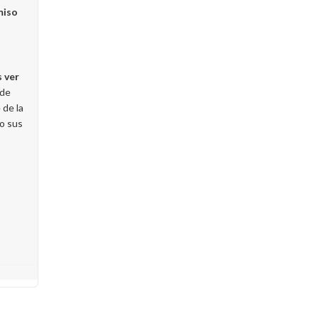
miso
 ver
 de
 de la
do sus