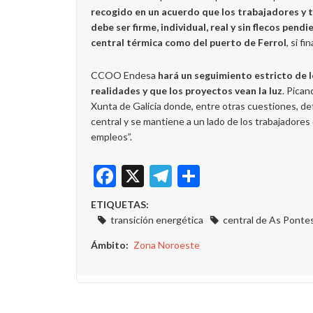
recogido en un acuerdo que los trabajadores y
debe ser firme, individual, real y sin flecos pen
central térmica como del puerto de Ferrol
, si f
CCOO Endesa
hará un seguimiento estricto de 
realidades y que los proyectos vean la luz
. Pica
Xunta de Galicia donde, entre otras cuestiones, def
central y se mantiene a un lado de los trabajadores d
empleos”.
Facebook
X
Telegram
Share
ETIQUETAS:
transición energética
central de As Ponte
Ámbito
Zona Noroeste