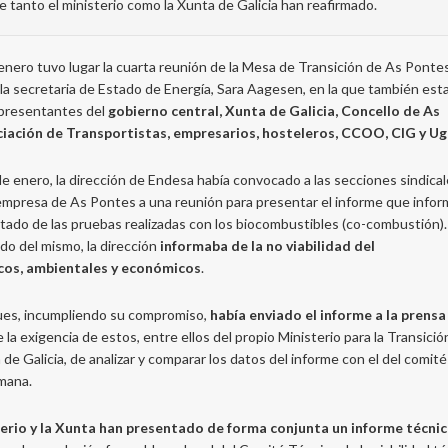
tanto el ministerio como la Xunta de Galicia han reafirmado.
enero tuvo lugar la cuarta reunión de la Mesa de Transición de As Pontes
 la secretaria de Estado de Energía, Sara Aagesen, en la que también est
presentantes del
gobierno central, Xunta de Galicia, Concello de As
iación de Transportistas, empresarios, hosteleros, CCOO, CIG y Ug
de enero, la dirección de Endesa había convocado a las secciones sindical
empresa de As Pontes a una reunión para presentar el informe que info
ltado de las pruebas realizadas con los biocombustibles (co-combustión).
o del mismo, la dirección
informaba de la no viabilidad del
icos, ambientales y económicos
.
 pues, incumpliendo su compromiso,
había enviado el informe a la prensa
e la exigencia de estos, entre ellos del propio Ministerio para la Transició
de Galicia, de analizar y comparar los datos del informe con el del comité
emana.
terio y la Xunta han presentado de forma conjunta un informe técni