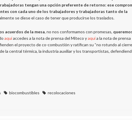
 trabajadoras tengan una opción preferente de retorno: ese compro
dientes con cada uno de los trabajadores y trabajadoras tanto de la
inalmente se diese el caso de tener que producirse los traslados.
los acuerdos de la mesa
, no nos conformamos con promesas,
queremos
ndo
aquí
accedes a la nota de prensa del Miteco y
aquí
a la nota de prensa
ienden el proyecto de co-combustión y ratifican su “no rotundo al cierre
e la central térmica, la industria auxiliar y los transportistas, defendien
s
biocombustibles
recolocaciones