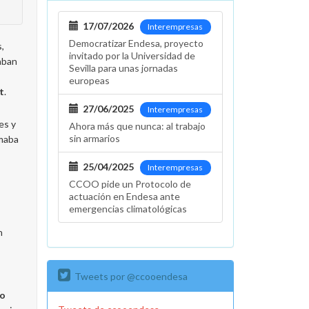
17/07/2026
Interempresas
Democratizar Endesa, proyecto
,
invitado por la Universidad de
aban
Sevilla para unas jornadas
europeas
t
.
27/06/2025
Interempresas
es y
Ahora más que nunca: al trabajo
sin armarios
rmaba
25/04/2025
Interempresas
CCOO pide un Protocolo de
actuación en Endesa ante
emergencias climatológicas
n
Tweets por @ccooendesa
co