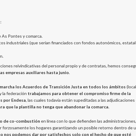
:
e As Pontes y comarca.
tos industriales (que serían financiados con fondos autonómicos, estatal
n.
cciones reivindicativas del personal propio y de contratas, hemos conseg
s empresas auxiliares hasta junio
.
marcha los Acuerdos de Transición Justa en todos los ámbitos
(local
y la federación
trabajamos para obtener el compromiso firme de la
as por Endesa
, las cuales todavía están supeditadas a las adjudicaciones
ara que la plantilla no tenga que abandonar la comarca
.
cto de co-combustión
en línea con lo que defienden las administraciones,
r forzosamente los hogares garantizando un posible retorno dentro de 
o nos podemos dar por satisfechos solo con el hecho de que esté