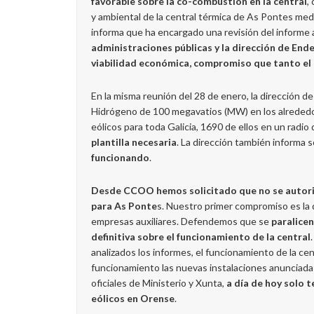
favorable sobre la co-combustión en la central
,
y ambiental de la central térmica de As Pontes me
informa que ha encargado una revisión del informe
administraciones públicas y la dirección de End
viabilidad económica, compromiso que tanto el 
En la misma reunión del 28 de enero, la dirección d
Hidrógeno de 100 megavatios (MW) en los alrededo
eólicos para toda Galicia, 1690 de ellos en un radi
plantilla necesaria
. La dirección también informa
funcionando
.
Desde CCOO hemos solicitado que no se autorice 
para As Ponte
s. Nuestro primer compromiso es la 
empresas auxiliares. Defendemos que se
paralicen
definitiva sobre el funcionamiento de la central
analizados los informes, el funcionamiento de la c
funcionamiento las nuevas instalaciones anunciada
oficiales de Ministerio y Xunta,
a día de hoy solo 
eólicos en Orense
.