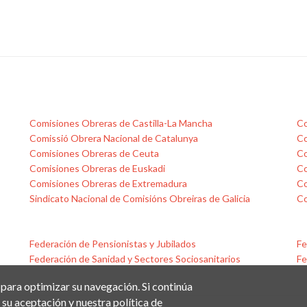
Comisiones Obreras de Castilla-La Mancha
Co
Comissió Obrera Nacional de Catalunya
Co
Comisiones Obreras de Ceuta
Co
Comisiones Obreras de Euskadi
Co
Comisiones Obreras de Extremadura
Co
Sindicato Nacional de Comisións Obreiras de Galicia
Co
Federación de Pensionistas y Jubilados
Fe
Federación de Sanidad y Sectores Sociosanitarios
Fe
 para optimizar su navegación. Si continúa
su aceptación y nuestra política de