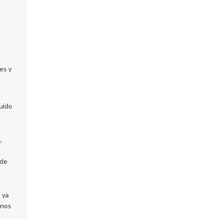
es y
uido
,
 de
 ya
unos