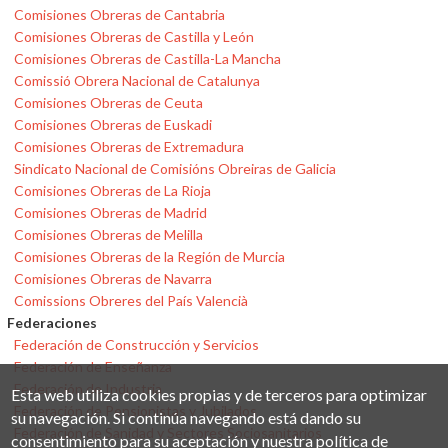
Comisiones Obreras de Cantabria
Comisiones Obreras de Castilla y León
Comisiones Obreras de Castilla-La Mancha
Comissió Obrera Nacional de Catalunya
Comisiones Obreras de Ceuta
Comisiones Obreras de Euskadi
Comisiones Obreras de Extremadura
Sindicato Nacional de Comisións Obreiras de Galicia
Comisiones Obreras de La Rioja
Comisiones Obreras de Madrid
Comisiones Obreras de Melilla
Comisiones Obreras de la Región de Murcia
Comisiones Obreras de Navarra
Comissions Obreres del País Valencià
Federaciones
Federación de Construcción y Servicios
Federación de Enseñanza
Federación de Industria
Esta web utiliza cookies propias y de terceros para optimizar
Federación de Pensionistas y Jubilados
su navegación. Si continúa navegando está dando su
Federación de Sanidad y Sectores Sociosanitarios
consentimiento para su aceptación y nuestra política de