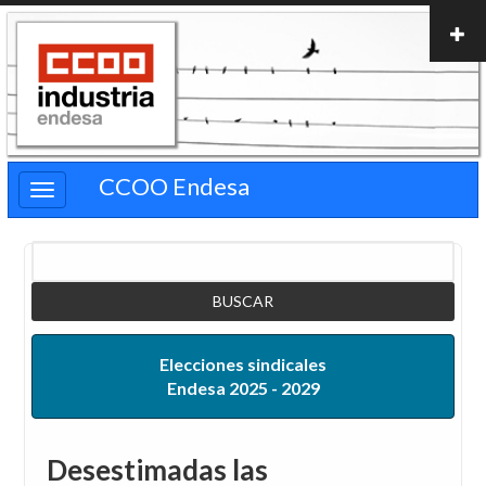
Pasar
al
contenido
principal
CCOO Endesa
Buscar
Elecciones sindicales
Endesa 2025 - 2029
Desestimadas las