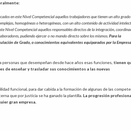
eralmente:
icados en este Nivel Competencial aquellos trabajadores que tienen un alto grado
complejas, homogéneas o heterogéneas, con un alto contenido de actividad intelec
te Nivel Competencial aquellos responsables directos de la integración, coordina
olaboradores, pudiendo ejercer o no mando directo sobre los mismos.
Para la
itulación de Grado, o conocimientos equivalentes equiparados por la Empresa
a a personas que desempeñan desde hace años esas funciones,
tienen q
les de enseñar y trasladar sus conocimientos a las nuevas
lidad funcional, para dar cabida a la formación de algunas de las compet
interna que por justicia se ha ganado la plantilla.
La progresión profesiona
uier gran empresa.