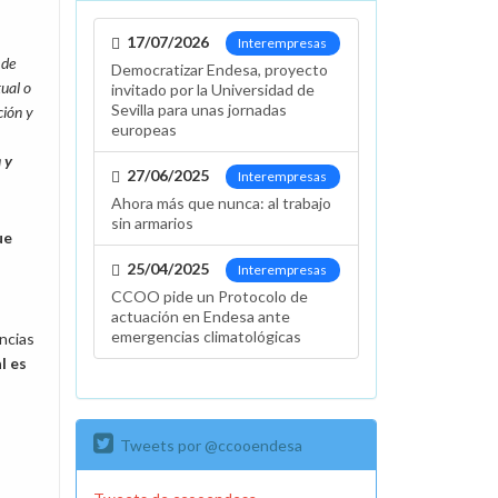
17/07/2026
Interempresas
 de
Democratizar Endesa, proyecto
tual o
invitado por la Universidad de
Sevilla para unas jornadas
ción y
europeas
 y
27/06/2025
Interempresas
Ahora más que nunca: al trabajo
sin armarios
ue
25/04/2025
Interempresas
CCOO pide un Protocolo de
actuación en Endesa ante
emergencias climatológicas
encias
l es
Tweets por @ccooendesa