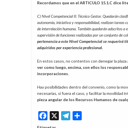
Recordamos que en el ARTICULO 15.1.C dice lit
C) Nivel Competencial II: Técnico Gestor. Quedarán clasif
autonomía, iniciativa y responsabilidad, realizan tareas 
de interrelación humana. También quedarán adscritos a es
supervisión de funciones realizadas por un conjunto de c
pertenencia a este Nivel Competencial se requerirá t
adquiridos por experiencia profesional.
En estos casos, no contentos con denegar la plaz
ver como luego, encima, son ellos los responsab
incorporaciones
.
Hay posibilidades dentro del convenio, como la movi
necesarias, si fuera el caso, y facilitar la movilidad 
pieza angular de los Recursos Humanos de cualq
Facebook
X
Telegram
Share
Etiquetas