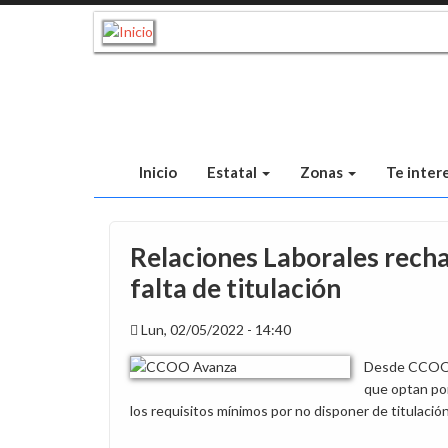
Pasar
al
contenido
principal
Inicio
Estatal
Zonas
Te inter
Relaciones Laborales recha
falta de titulación
Lun, 02/05/2022 - 14:40
Desde CCOO q
que optan po
los requisitos mínimos por no disponer de titulación