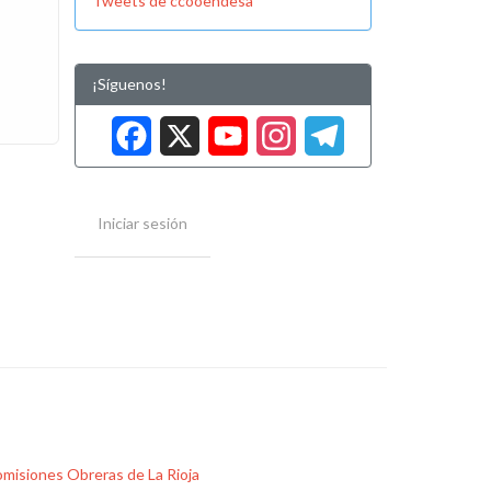
Tweets de ccooendesa
¡Síguenos!
Facebook
X
YouTube
Instag
Tele
Iniciar sesión
misiones Obreras de La Rioja