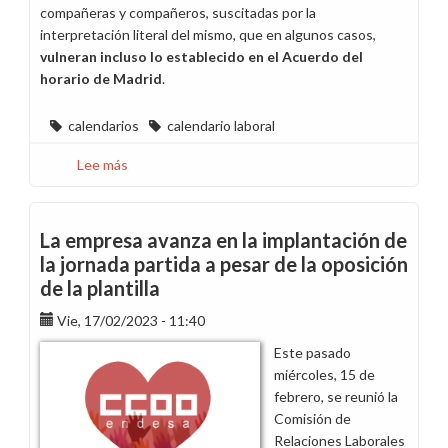
compañeras y compañeros, suscitadas por la
interpretación literal del mismo, que en algunos casos,
vulneran incluso lo establecido en el Acuerdo del
horario de Madrid
.
calendarios
calendario laboral
Lee más
sobre
Horario
en
Madrid
La empresa avanza en la implantación de
para
la jornada partida a pesar de la oposición
2023:
de la plantilla
rectificar
es
Vie, 17/02/2023 - 11:40
de
Este pasado
sabios,
miércoles, 15 de
pero
febrero, se reunió la
hacerlo
Comisión de
demasiadas
Relaciones Laborales