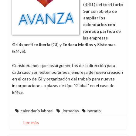
veces
(RRLL) del
territorio
no
Sur
con objeto de
lo
ampliar los
es
calendarios con
jornada partida
de
las empresas
Gridspertise Iberia
(GI) y
Endesa Medios y Sistemas
(EMyS).
Consideramos que los argumentos de la dirección para
cada caso son extemporáneos, empresa de nueva creación
en el caso de GI y organización del trabajo para nuevas
incorporaciones o plazas de tipo “Global” en el caso de
EMyS.
calendario laboral
Jornadas
horario
Lee más
sobre
La
empresa