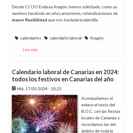
Desde CCOO Endesa Aragón, hemos solicitado, como ya
venimos haciendo en años anteriores, reivindicaciones de
mayor flexibilidad
que nos traslada la plantilla.
calendarios
calendario laboral
Aragón
Lee más
sobre
Horarios
y
calendarios
Calendario laboral de Canarias en 2024:
laborales
todos los festivos en Canarias del año
de
Mié, 17/01/2024 - 10:23
2025
en
Acompañamos el
Aragón
enlace al texto del
B.O.C. con las fiestas
locales de Canarias y
recordamos las del
ámbito de toda la