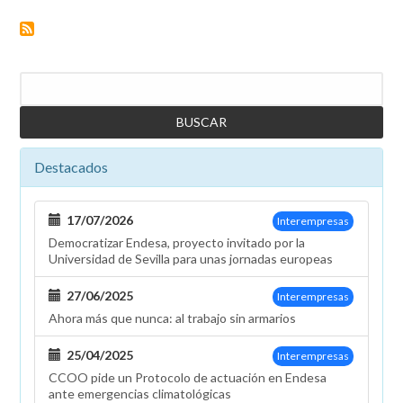
del
acuerdo
horario
para
Buscar
2021
en
Madrid
Destacados
17/07/2026
Interempresas
Democratizar Endesa, proyecto invitado por la
Universidad de Sevilla para unas jornadas europeas
27/06/2025
Interempresas
Ahora más que nunca: al trabajo sin armarios
25/04/2025
Interempresas
CCOO pide un Protocolo de actuación en Endesa
ante emergencias climatológicas