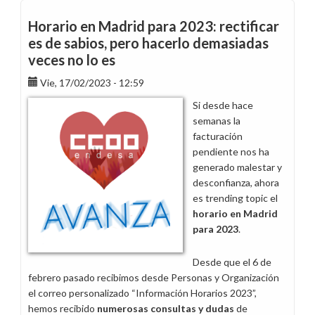
laborales
de
Horario en Madrid para 2023: rectificar
2024
es de sabios, pero hacerlo demasiadas
de
veces no lo es
Endesa
en
Vie, 17/02/2023 - 12:59
Canarias
Si desde hace
semanas la
facturación
pendiente nos ha
generado malestar y
desconfianza, ahora
es trending topic el
horario en Madrid
para 2023
.
Desde que el 6 de
febrero pasado recibimos desde Personas y Organización
el correo personalizado “Información Horarios 2023”,
hemos recibido
numerosas consultas y dudas
de