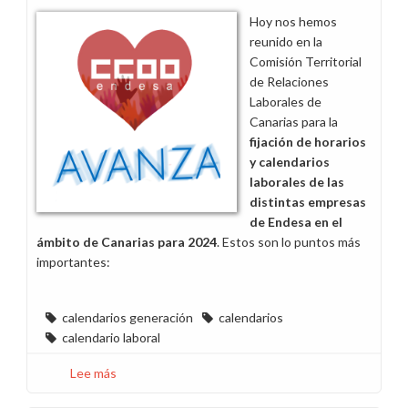
en
Hoy nos hemos
Aragón
reunido en la
Comisión Territorial
de Relaciones
Laborales de
Canarias para la
fijación de horarios
y calendarios
laborales de las
distintas empresas
de Endesa en el
ámbito de Canarias para 2024
. Estos son lo puntos más
importantes:
calendarios generación
calendarios
calendario laboral
Lee más
sobre
Calendarios