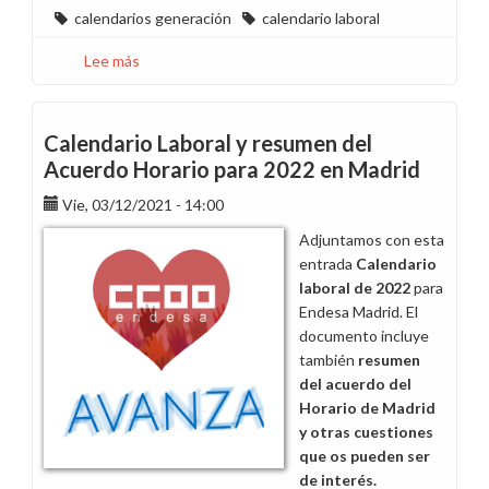
calendarios generación
calendario laboral
Lee más
sobre
Calendarios
laborales
de
Calendario Laboral y resumen del
2022
Acuerdo Horario para 2022 en Madrid
de
Vie, 03/12/2021 - 14:00
Endesa
en
Adjuntamos con esta
Canarias
entrada
Calendario
laboral de 2022
para
Endesa Madrid. El
documento incluye
también
resumen
del acuerdo del
Horario de Madrid
y otras cuestiones
que os pueden ser
de interés.