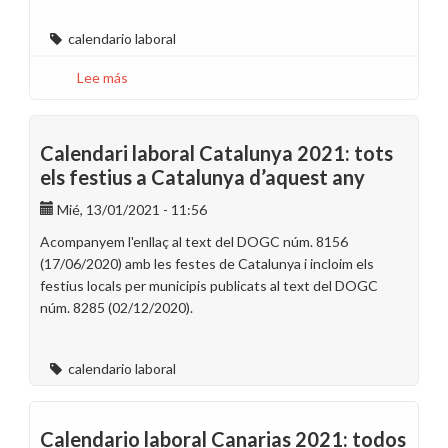
calendario laboral
Lee más
sobre
Calendario
Laboral
y
Calendari laboral Catalunya 2021: tots
resumen
els festius a Catalunya d’aquest any
del
Mié, 13/01/2021 - 11:56
Acuerdo
Horario
Acompanyem l'enllaç al text del DOGC núm. 8156
para
(17/06/2020) amb les festes de Catalunya i incloim els
2022
festius locals per municipis publicats al text del DOGC
en
núm. 8285 (02/12/2020).
Madrid
calendario laboral
Calendario laboral Canarias 2021: todos