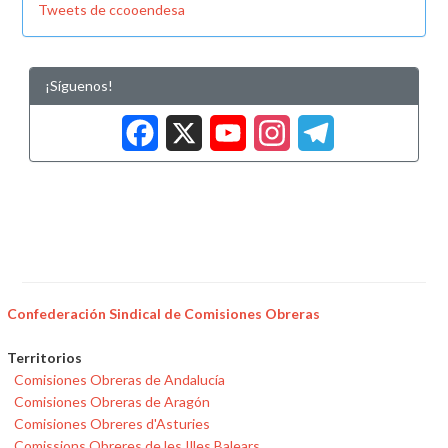
Tweets de ccooendesa
¡Síguenos!
Facebook
X
YouTub
Insta
Tele
Confederación Sindical de Comisiones Obreras
Territorios
Comisiones Obreras de Andalucía
Comisiones Obreras de Aragón
Comisiones Obreres d'Asturies
Comissions Obreres de les Illes Balears