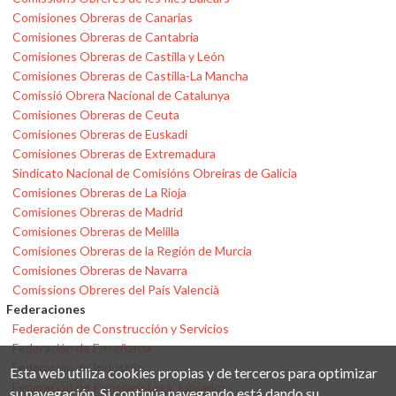
Comisiones Obreras de Canarias
Comisiones Obreras de Cantabria
Comisiones Obreras de Castilla y León
Comisiones Obreras de Castilla-La Mancha
Comissió Obrera Nacional de Catalunya
Comisiones Obreras de Ceuta
Comisiones Obreras de Euskadi
Comisiones Obreras de Extremadura
Sindicato Nacional de Comisións Obreiras de Galicia
Comisiones Obreras de La Rioja
Comisiones Obreras de Madrid
Comisiones Obreras de Melilla
Comisiones Obreras de la Región de Murcia
Comisiones Obreras de Navarra
Comissions Obreres del País Valencià
Federaciones
Federación de Construcción y Servicios
Federación de Enseñanza
Federación de Industria
Esta web utiliza cookies propias y de terceros para optimizar
Federación de Pensionistas y Jubilados
su navegación. Si continúa navegando está dando su