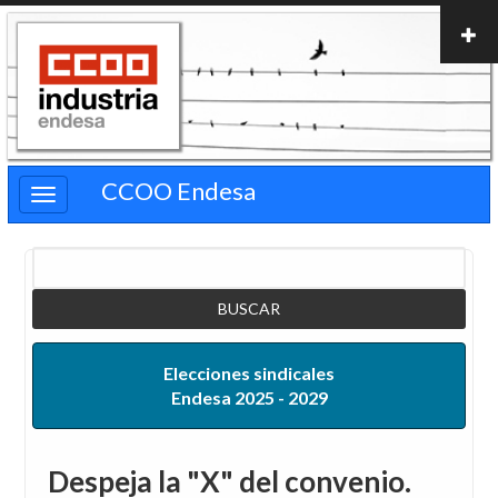
Pasar
al
contenido
principal
CCOO Endesa
Buscar
Elecciones sindicales
Endesa 2025 - 2029
Despeja la "X" del convenio.