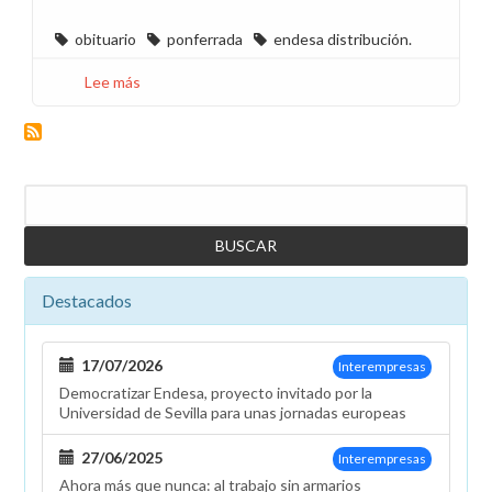
obituario
ponferrada
endesa distribución.
Lee más
sobre
Hondo
pesar
por
el
Buscar
fallecimiento
del
trabajador
de
Destacados
Distribución
Enrique
Rodríguez
17/07/2026
Interempresas
en
Democratizar Endesa, proyecto invitado por la
Ponferrada
Universidad de Sevilla para unas jornadas europeas
27/06/2025
Interempresas
Ahora más que nunca: al trabajo sin armarios