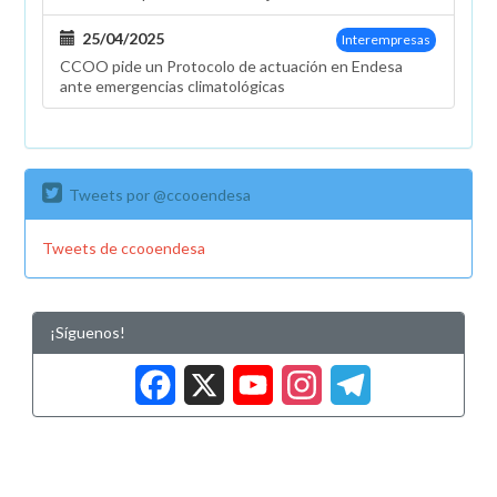
25/04/2025
Interempresas
CCOO pide un Protocolo de actuación en Endesa
ante emergencias climatológicas
Tweets por @ccooendesa
Tweets de ccooendesa
¡Síguenos!
Facebook
X
YouTub
Insta
Tele