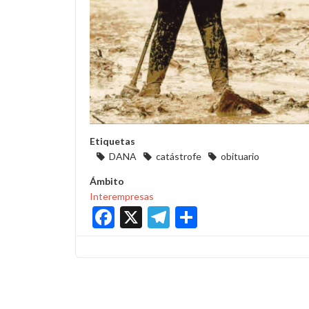
Etiquetas
DANA
catástrofe
obituario
Ámbito
Interempresas
Facebook
X
Telegram
Share