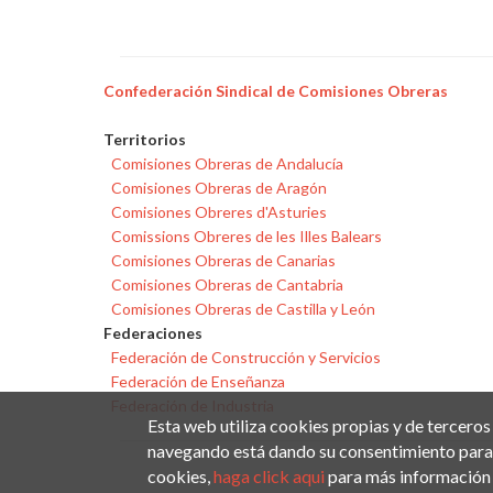
Confederación Sindical de Comisiones Obreras
Territorios
Comisiones Obreras de Andalucía
Comisiones Obreras de Aragón
Comisiones Obreres d'Asturies
Comissions Obreres de les Illes Balears
Comisiones Obreras de Canarias
Comisiones Obreras de Cantabria
Comisiones Obreras de Castilla y León
Federaciones
Federación de Construcción y Servicios
Federación de Enseñanza
Federación de Industria
Esta web utiliza cookies propias y de terceros
navegando está dando su consentimiento para 
cookies,
haga click aqui
para más información 