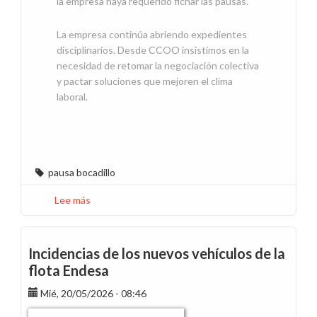
la empresa haya requerido fichar las pausas.
La empresa continúa abriendo expedientes
disciplinarios. Desde CCOO insistimos en la
necesidad de retomar la negociación colectiva
y pactar soluciones que mejoren el clima
laboral.
pausa bocadillo
Lee más
sobre
CCOO
recurre
ante
Incidencias de los nuevos vehículos de la
el
flota Endesa
Supremo
Mié, 20/05/2026 - 08:46
la
pausa