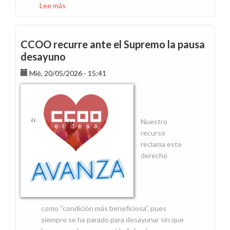
Lee más
sobre
Los
datos
publicados
CCOO recurre ante el Supremo la pausa
en
desayuno
la
Mié, 20/05/2026 - 15:41
Memoria
de
Endesa
de
2025
Nuestro
demuestran
recurso
la
reclama este
pérdida
derecho
de
poder
adquisitivo
como “condición más beneficiosa”, pues
siempre se ha parado para desayunar sin que