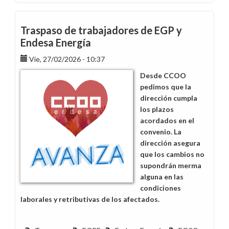
Hondo
pesar
por
Traspaso de trabajadores de EGP y
el
Endesa Energía
fallecimiento
Vie, 27/02/2026 - 10:37
de
Ángel
Desde CCOO
Orillán
pedimos que la
Baquero
dirección cumpla
los plazos
acordados en el
convenio. La
dirección asegura
que los cambios no
supondrán merma
alguna en las
condiciones
laborales y retributivas de los afectados.