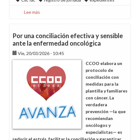
Lee más
sobre
Clic
Tac
ya
Por una conciliación efectiva y sensible
permite
ante la enfermedad oncológica
registrar
Vie, 20/03/2026 - 10:45
los
excesos
CCOO elabora un
de
protocolo de
los
conciliación con
minutos
medidas para la
1
plantilla y familiares
a
con cáncer. La
10
verdadera
como
prevención —la que
tiempo
recomiendan
de
oncólogos y
trabajo
especialistas— es
efectivo
reducir el estrés, facilitar la conciliación y garantizar