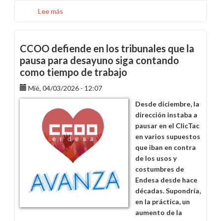
Lee más
sobre
CCOO
recurrirá
ante
CCOO defiende en los tribunales que la
el
pausa para desayuno siga contando
Tribunal
como tiempo de trabajo
Supremo
la
Mié, 04/03/2026 - 12:07
sentencia
Desde diciembre, la
que
dirección instaba a
desestima
pausar en el ClicTac
la
en varios supuestos
demanda
que iban en contra
sobre
de los usos y
la
costumbres de
pausa
Endesa desde hace
de
décadas. Supondría,
desayuno
en la práctica, un
aumento de la