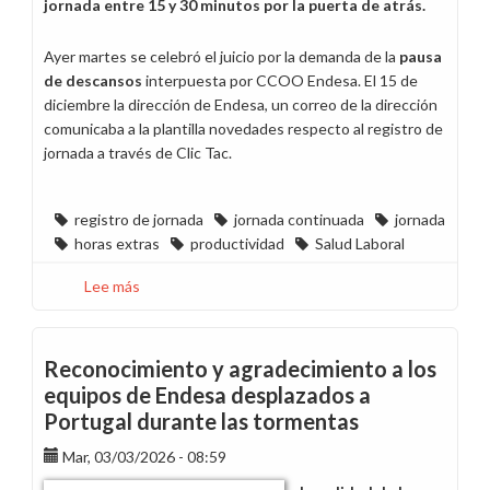
jornada entre 15 y 30 minutos por la puerta de atrás.
Ayer martes se celebró el juicio por la demanda de la
pausa
de descansos
interpuesta por CCOO Endesa. El 15 de
diciembre la dirección de Endesa, un correo de la dirección
comunicaba a la plantilla novedades respecto al registro de
jornada a través de Clic Tac.
registro de jornada
jornada continuada
jornada
horas extras
productividad
Salud Laboral
Lee más
sobre
CCOO
defiende
en
Reconocimiento y agradecimiento a los
los
equipos de Endesa desplazados a
tribunales
Portugal durante las tormentas
que
la
Mar, 03/03/2026 - 08:59
pausa