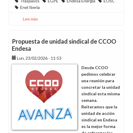
Traspasos
EGPE
Endesa Energía
EOSC
Enel Iberia
Lee más
sobre
Traspaso
de
trabajadores
Propuesta de unidad sindical de CCOO
de
Endesa
EGP
Lun, 23/02/2026 - 11:53
y
Endesa
Desde CCOO
Energía
pedimos celebrar
una reunión para
concretar la unidad
sindical esta misma
semana.
Reiteramos que la
unidad de acción
sindical en Endesa
es la mejor forma
de enfrentar las