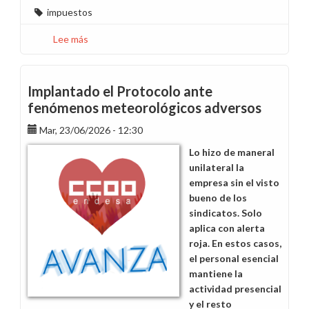
impuestos
Lee más
sobre
¿Quién
paga
realmente
Implantado el Protocolo ante
los
fenómenos meteorológicos adversos
impuestos?
Mar, 23/06/2026 - 12:30
Lo hizo de maneral
unilateral la
empresa sin el visto
bueno de los
sindicatos. Solo
aplica con alerta
roja. En estos casos,
el personal esencial
mantiene la
actividad presencial
y el resto