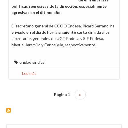
políticas regresivas de la dirección, especialmente
agresivas en el último año.
El secretario general de CCOO Endesa, Ricard Serrano, ha
enviado en el día de hoy la
siguiente carta
dirigida a los
secretarios generales de UGT Endesa y SIE Endesa,
Manuel Jaramillo y Carlos Vila, respectivamente:
unidad sindical
Lee más
sobre
Propuesta
de
unidad
Página 1
Siguiente
››
Paginación
sindical
página
de
CCOO
Endesa
Buscar