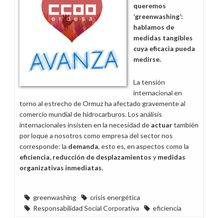
de
queremos
Accionistas
‘greenwashing’:
2026
hablamos de
medidas tangibles
cuya eficacia pueda
medirse.
La tensión
internacional en
torno al estrecho de Ormuz ha afectado gravemente al
comercio mundial de hidrocarburos. Los análisis
internacionales insisten en la necesidad de
actuar
también
por loque a nosotros como empresa del sector nos
corresponde: la
demanda
, esto es, en aspectos como la
eficiencia, reducción de desplazamientos
y
medidas
organizativas inmediatas
.
greenwashing
crisis energética
Responsabilidad Social Corporativa
eficiencia