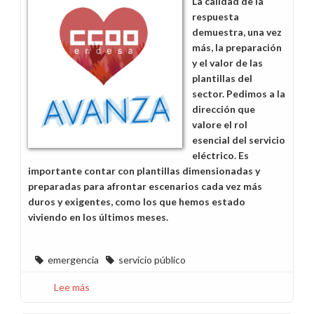
La calidad de la
para
respuesta
desayuno
demuestra, una vez
siga
más, la preparación
contando
y el valor de las
como
plantillas del
tiempo
sector. Pedimos a la
de
dirección que
trabajo
valore el rol
esencial del servicio
eléctrico. Es
importante contar con plantillas dimensionadas y
preparadas para afrontar escenarios cada vez más
duros y exigentes, como los que hemos estado
viviendo en los últimos meses.
emergencia
servicio público
Lee más
sobre
Reconocimiento