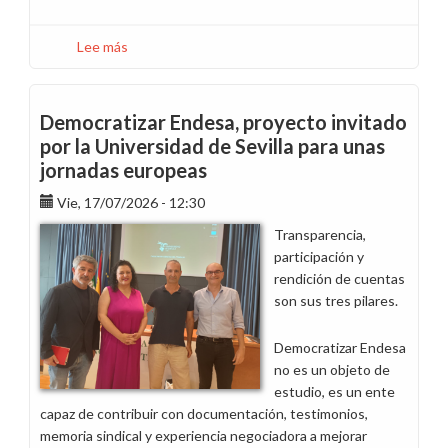
Lee más
sobre
¿Qué
ocurre
con
Democratizar Endesa, proyecto invitado
el
por la Universidad de Sevilla para unas
viaje
jornadas europeas
de
incentivos
Vie, 17/07/2026 - 12:30
del
Transparencia,
colectivo
participación y
B2B
rendición de cuentas
de
son sus tres pilares.
Endesa
Energía
Democratizar Endesa
aplazado
no es un objeto de
en
estudio, es un ente
2025?
capaz de contribuir con documentación, testimonios,
memoria sindical y experiencia negociadora a mejorar