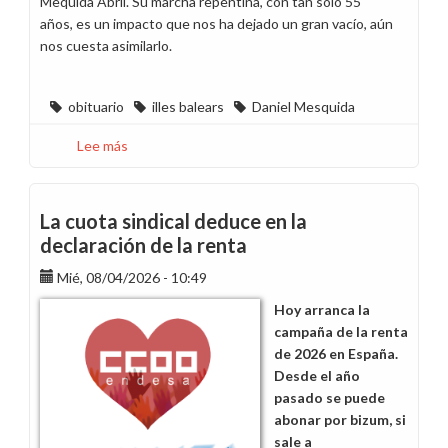
Mequida Abril. Su marcha repentina, con tan solo 55
años, es un impacto que nos ha dejado un gran vacío, aún
nos cuesta asimilarlo.
obituario
illes balears
Daniel Mesquida
Lee más
sobre
El
fallecimiento
de
La cuota sindical deduce en la
Daniel
declaración de la renta
Mesquida
Mié, 08/04/2026 - 10:49
Abril
nos
Hoy arranca la
deja
campaña de la renta
un
de 2026 en España.
gran
Desde el año
vacío
pasado se puede
abonar por bizum, si
sale a