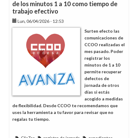
deduce
de los minutos 1 a 10 como tiempo de
en
trabajo efectivo
la
declaración
Lun, 06/04/2026 - 12:53
de
Surten efecto las
la
comunicaciones de
renta
CCOO realizadas el
mes pasado. Poder
registrar los
minutos de 1 a 10
permite recuperar
defectos de
jornada de otros
días si estás
acogido a medidas
de flexibilidad. Desde CCOO te recomendamos que
uses la herramienta a tu favor para revisar que no
regalas tu tiempo.
ClicTac
registro de jornada
expedientes