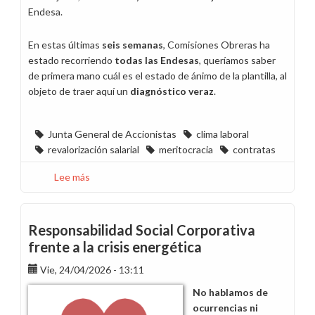
Endesa.
En estas últimas
seis semanas
, Comisiones Obreras ha
estado recorriendo
todas las Endesas
, queríamos saber
de primera mano cuál es el estado de ánimo de la plantilla, al
objeto de traer aquí un
diagnóstico veraz
.
Junta General de Accionistas
clima laboral
revalorización salarial
meritocracia
contratas
Lee más
sobre
Discurso
de
CCOO
Responsabilidad Social Corporativa
Endesa
frente a la crisis energética
en
Vie, 24/04/2026 - 13:11
la
Junta
No hablamos de
General
ocurrencias ni