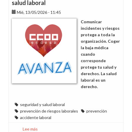
salud laboral
vehículos
Mié, 13/05/2026 - 11:45
de
la
Comunicar
flota
incidentes y riesgos
Endesa
protege a toda la
organización. Coger
la baja médica
cuando
corresponde
protege tu salud y
derechos. La salud
laboral es un
derecho.
seguridad y salud laboral
prevención de riesgos laborales
prevención
accidente laboral
Lee más
sobre