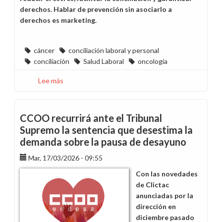
derechos. Hablar de prevención sin asociarlo a
derechos es marketing.
cáncer
conciliación laboral y personal
conciliación
Salud Laboral
oncología
Lee más
sobre
Por
una
conciliación
CCOO recurrirá ante el Tribunal
efectiva
Supremo la sentencia que desestima la
y
demanda sobre la pausa de desayuno
sensible
ante
Mar, 17/03/2026 - 09:55
la
Con las novedades
enfermedad
de Clictac
oncológica
anunciadas por la
dirección en
diciembre pasado