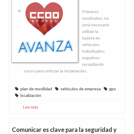
desayuno
Primeros
resultados: no
será necesario
utilizar la
tarjeta en
vehículos
individuales;
seguimos
recopilando
casos para reforzar la reclamación.
plan de movilidad
vehículos de empresa
gps
localización
Lee más
sobre
Incidencias
de
los
Comunicar es clave para la seguridad y
nuevos