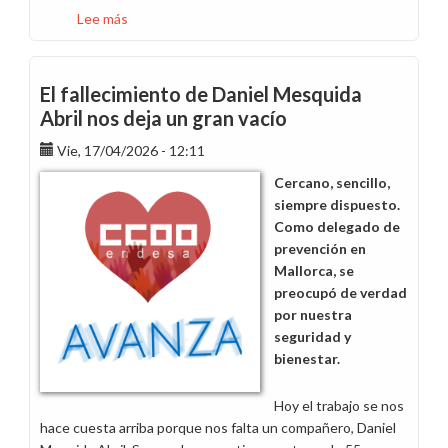
Lee más
sobre
Responsabilidad
Social
Corporativa
El fallecimiento de Daniel Mesquida
frente
Abril nos deja un gran vacío
a
Vie, 17/04/2026 - 12:11
la
crisis
Cercano, sencillo,
energética
siempre dispuesto.
Como delegado de
prevención en
Mallorca, se
preocupó de verdad
por nuestra
seguridad y
bienestar.
Hoy el trabajo se nos
hace cuesta arriba porque nos falta un compañero, Daniel