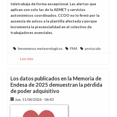
teletrabaja de forma excepcional. Las alertas que
aplican son solo las de la AEMET y servicios
autonómicos coordinados. CCOO no lo firmó por la
ausencia de avisos a la plantilla afectada y porque
incrementa la presencialidad en el colectivo de
trabajadores esenciales.
fenomenos meteorologicos
FMA
protocolo
Lee más
sobre
Implantado
el
Protocolo
Los datos publicados en la Memoria de
ante
Endesa de 2025 demuestran la pérdida
fenómenos
de poder adquisitivo
meteorológicos
adversos
Jue, 11/06/2026 - 06:43