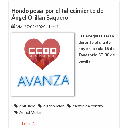
y
agradecimiento
Hondo pesar por el fallecimiento de
a
Ángel Orillán Baquero
los
Vie, 27/02/2026 - 14:14
equipos
de
Las exequias serán
Endesa
durante el día de
desplazados
hoy en la sala 15 del
a
Tanatorio SE-30 de
Portugal
Sevilla.
durante
las
tormentas
obituario
distribución
centro de control
Ángel Orillán
Lee más
sobre