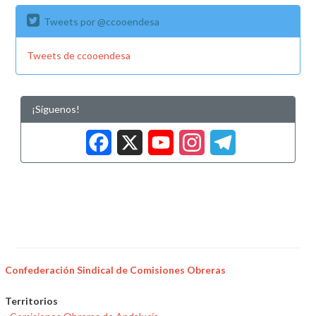
Tweets por @ccooendesa
Tweets de ccooendesa
¡Síguenos!
Facebook
X
YouTub
Insta
Tele
Confederación Sindical de Comisiones Obreras
Territorios