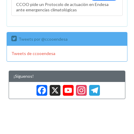
CCOO pide un Protocolo de actuación en Endesa
ante emergencias climatológicas
Tweets por @ccooendesa
Tweets de ccooendesa
¡Síguenos!
Facebook
X
YouTub
Insta
Tele