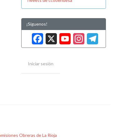
Tweets de ccooendesa
¡Síguenos!
Facebook
X
YouTube
Instag
Tele
Iniciar sesión
misiones Obreras de La Rioja