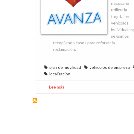
necesario
utilizar la
tarjeta en
vehículos
individuales;
seguimos
recopilando casos para reforzar la
reclamación.
plan de movilidad
vehículos de empresa
localización
Lee más
sobre
Incidencias
de
los
nuevos
vehículos
de
la