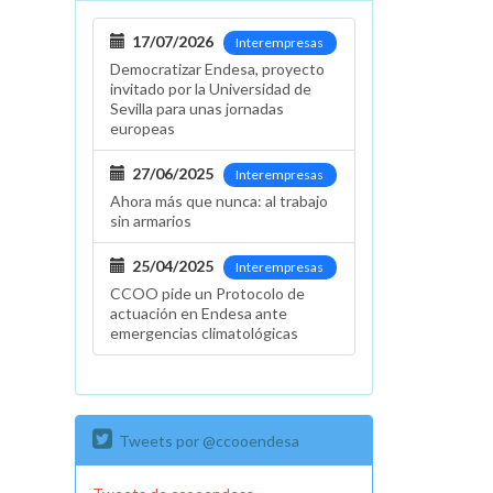
17/07/2026
Interempresas
Democratizar Endesa, proyecto
invitado por la Universidad de
Sevilla para unas jornadas
europeas
27/06/2025
Interempresas
Ahora más que nunca: al trabajo
sin armarios
25/04/2025
Interempresas
CCOO pide un Protocolo de
actuación en Endesa ante
emergencias climatológicas
Tweets por @ccooendesa