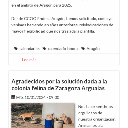
en el ámbito de Aragón para 2025.
Desde CCOO Endesa Aragón, hemos solicitado, como ya
venimos haciendo en años anteriores, reivindicaciones de
mayor flexibilidad
que nos traslada la plantilla.
calendarios
calendario laboral
Aragón
Lee más
sobre
Horarios
y
calendarios
Agradecidos por la solución dada a la
laborales
colonia felina de Zaragoza Argualas
de
Mié, 10/01/2024 - 09:00
2025
en
Nos hace sentirnos
Aragón
orgullosos de
nuestra organización.
Animamos a la