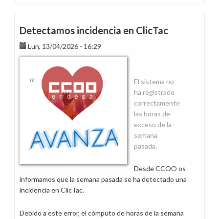
En
abril,
alegrías
Detectamos incidencia en ClicTac
mil
Lun, 13/04/2026 - 16:29
y
en
mayo,
¡quién
El sistema no
sabe
ha registrado
si
correctamente
tendremos
las horas de
para
exceso de la
un
semana
sayo!
pasada.
Desde CCOO os
informamos que la semana pasada se ha detectado una
incidencia en ClicTac.
Debido a este error, el cómputo de horas de la semana