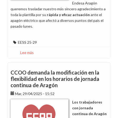
Endesa Aragón
queremos trasladar nuestro más sincero agradecimiento a
toda la plantilla por su
rápida y eficaz actuación
ante el
apagón eléctrico que afectó a diversos puntos del país el
pasado lunes.
EESS 25-29
Lee más
sobre
Más
allá
de
CCOO demanda la modificación en la
deber
flexibilidad en los horarios de jornada
/
continua de Aragón
CCOO
gana
Mar, 29/04/2025 - 15:52
las
Los trabajadores
elecciones
con jornada
de
continua de Aragón
eDistribución