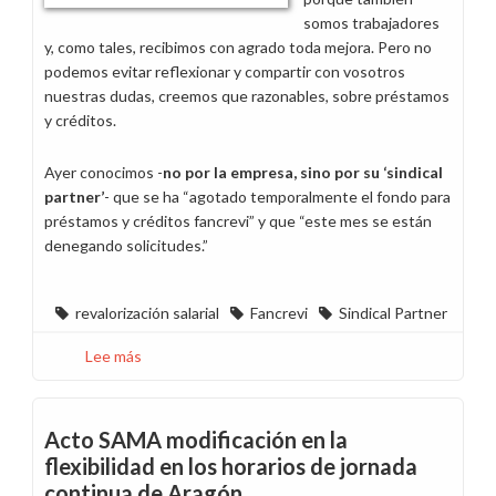
somos trabajadores
y, como tales, recibimos con agrado toda mejora. Pero no
podemos evitar reflexionar y compartir con vosotros
nuestras dudas, creemos que razonables, sobre préstamos
y créditos.
Ayer conocimos -
no por la empresa, sino por su ‘sindical
partner’
- que se ha “agotado temporalmente el fondo para
préstamos y créditos fancrevi” y que “este mes se están
denegando solicitudes.”
revalorización salarial
Fancrevi
Sindical Partner
Lee más
sobre
Mismo
salario,
más
Acto SAMA modificación en la
endeudamiento…
flexibilidad en los horarios de jornada
¡Gracias
continua de Aragón