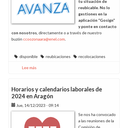
tu situación de
reubicable
.
No lo
gestiones en la
aplicación “Gosign”
y ponte en contacto
con nosotros
, directamente o a través de nuestro
buzón
ccoozonaara@enel.com
.
disponible
reubicaciones
recolocaciones
Lee más
sobre
No
firmes
comunicaciones
Horarios y calendarios laborales de
con
2024 en Aragón
tu
Jue, 14/12/2023 - 09:14
situación
de
Se nos ha convocado
reubicable
a las reuniones de la
Comisión de