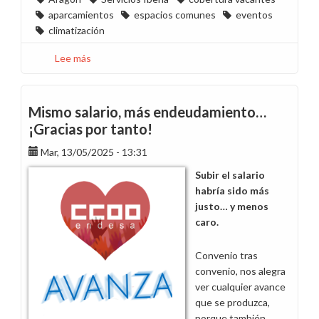
aparcamientos
espacios comunes
eventos
climatización
Lee más
sobre
CCOO
pide
presencia
Mismo salario, más endeudamiento…
física
¡Gracias por tanto!
de
Mar, 13/05/2025 - 13:31
Servicios
Iberia
Subir el salario
en
habría sido más
Aragón
justo… y menos
caro.
Convenio tras
convenio, nos alegra
ver cualquier avance
que se produzca,
porque también