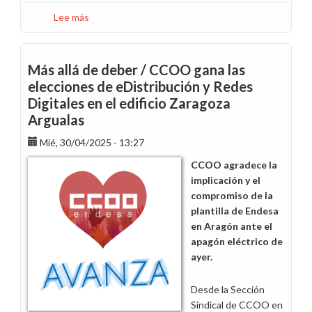
Lee más
sobre
Acto
SAMA
modificación
Más allá de deber / CCOO gana las
en
elecciones de eDistribución y Redes
la
Digitales en el edificio Zaragoza
flexibilidad
Argualas
en
los
Mié, 30/04/2025 - 13:27
horarios
CCOO agradece la
de
implicación y el
jornada
compromiso de la
continua
plantilla de Endesa
de
en Aragón ante el
Aragón
apagón eléctrico de
ayer.
Desde la Sección
Sindical de CCOO en