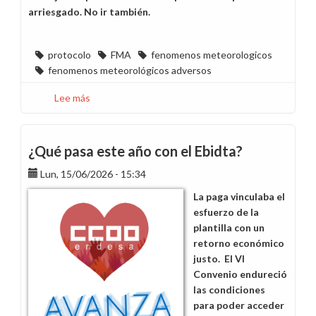
arriesgado. No ir también.
protocolo
FMA
fenomenos meteorologicos
fenomenos meteorológicos adversos
Lee más
sobre
Protocolo
aprobado,
incertidumbre
¿Qué pasa este año con el Ebidta?
garantizada
Lun, 15/06/2026 - 15:34
La paga vinculaba el
esfuerzo de la
plantilla con un
retorno económico
justo. El VI
Convenio endureció
las condiciones
para poder acceder