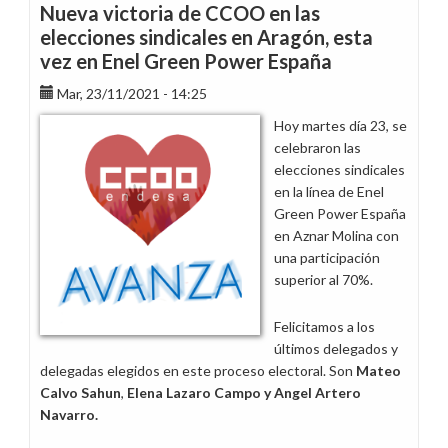
propuestas
Nueva victoria de CCOO en las
para
elecciones sindicales en Aragón, esta
mejorar
vez en Enel Green Power España
los
calendarios
Mar, 23/11/2021 - 14:25
laborales
Hoy martes día 23, se
de
celebraron las
2023
elecciones sindicales
en la línea de Enel
Green Power España
en Aznar Molina con
una participación
superior al 70%.
Felicitamos a los
últimos delegados y
delegadas elegidos en este proceso electoral. Son
Mateo
Calvo Sahun
,
Elena Lazaro Campo y Angel Artero
Navarro.