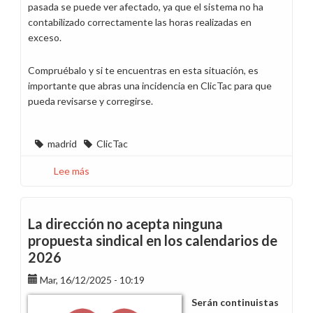
pasada se puede ver afectado, ya que el sistema no ha
contabilizado correctamente las horas realizadas en
exceso.
Compruébalo y si te encuentras en esta situación, es
importante que abras una incidencia en ClicTac para que
pueda revisarse y corregirse.
madrid
ClicTac
Lee más
sobre
Detectamos
incidencia
en
La dirección no acepta ninguna
ClicTac
propuesta sindical en los calendarios de
2026
Mar, 16/12/2025 - 10:19
Serán continuistas