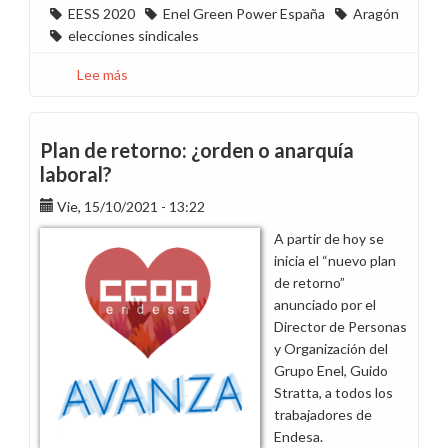
EESS 2020
Enel Green Power España
Aragón
elecciones sindicales
Lee más
sobre
Nueva
victoria
de
Plan de retorno: ¿orden o anarquía
CCOO
laboral?
en
Vie, 15/10/2021 - 13:22
las
elecciones
A partir de hoy se
sindicales
inicia el “nuevo plan
en
de retorno”
Aragón,
anunciado por el
esta
Director de Personas
vez
y Organización del
en
Grupo Enel, Guido
Enel
Stratta, a todos los
Green
trabajadores de
Power
Endesa.