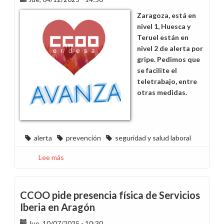
en
Zaragoza, está en
los
nivel 1, Huesca y
calendarios
Teruel están en
de
nivel 2 de alerta por
2026
gripe. Pedimos que
se facilite el
teletrabajo, entre
otras medidas.
alerta
prevención
seguridad y salud laboral
Lee más
sobre
Solicitamos
que
se
CCOO pide presencia física de Servicios
tomen
Iberia en Aragón
medidas
Jue, 10/07/2025 - 10:30
preventivas