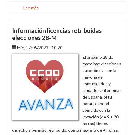
Lee más
sobre
Horarios
y
calendarios
Información licencias retribuidas
laborales
elecciones 28-M
de
Mié, 17/05/2023 - 10:20
2024
en
El próximo 28 de
Aragón
mayo hay elecciones
autonómicas en la
mayoría de
comunidades y
ciudades autónomas
de España. Si tu
horario laboral
coincide con la
votación (
de 9 a 20
horas
) tienes
derecho a permiso retribuido,
como máximo de 4 horas
.