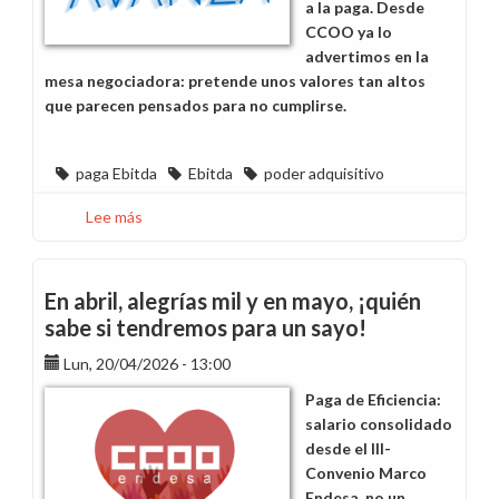
a la paga. Desde
CCOO ya lo
advertimos en la
mesa negociadora: pretende unos valores tan altos
que parecen pensados para no cumplirse.
paga Ebitda
Ebitda
poder adquisitivo
Lee más
sobre
¿Qué
pasa
este
En abril, alegrías mil y en mayo, ¡quién
año
sabe si tendremos para un sayo!
con
Lun, 20/04/2026 - 13:00
el
Ebidta?
Paga de Eficiencia:
salario consolidado
desde el III-
Convenio Marco
Endesa, no un