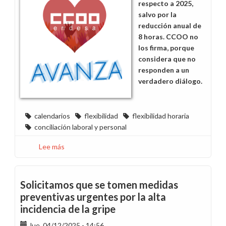
respecto a 2025,
salvo por la
reducción anual de
8 horas. CCOO no
los firma, porque
considera que no
responden a un
verdadero diálogo.
calendarios
flexibilidad
flexibilidad horaria
conciliación laboral y personal
Lee más
sobre
La
dirección
no
Solicitamos que se tomen medidas
acepta
preventivas urgentes por la alta
ninguna
incidencia de la gripe
propuesta
sindical
Jue, 04/12/2025 - 14:56