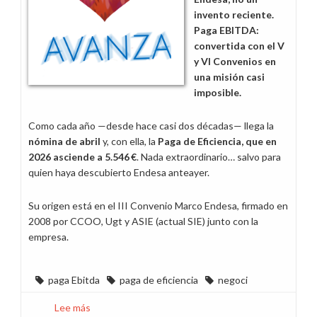
invento reciente.
Paga EBITDA:
convertida con el V
y VI Convenios en
una misión casi
imposible.
Como cada año —desde hace casi dos décadas— llega la
nómina de abril
y, con ella, la
Paga de Eficiencia, que en
2026 asciende a 5.546 €
. Nada extraordinario… salvo para
quien haya descubierto Endesa anteayer.
Su origen está en el III Convenio Marco Endesa, firmado en
2008 por CCOO, Ugt y ASIE (actual SIE) junto con la
empresa.
paga Ebitda
paga de eficiencia
negoci
Lee más
sobre