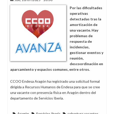
urgentes
Por las dificultades
por
operativas
la
detectadas tras la
alta
amortización de
incidencia
una vacante. Hay
de
problemas de
la
respuesta de
gripe
incidencias,
gestionar eventos y
reunión,
descoordinación en
aparcamiento y espacios comunes, entre otros.
CCOO Endesa Aragón ha registrado una solicitud formal
dirigida a Recursos Humanos de Endesa para que se cree
una vacante con presencia física en Aragón dentro del
departamento de Servicios Iberia.
Aragón
Servicios Iberia
cobertura vacantes