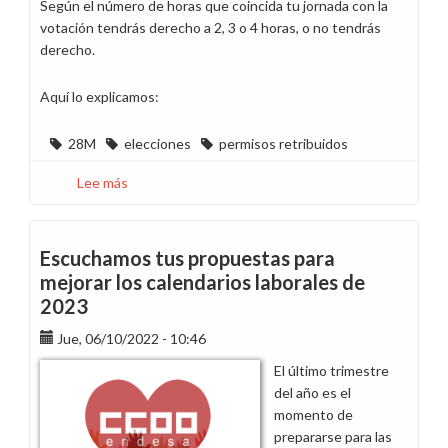
Según el número de horas que coincida tu jornada con la
votación tendrás derecho a 2, 3 o 4 horas, o no tendrás
derecho.
Aquí lo explicamos:
28M
elecciones
permisos retribuidos
Lee más
sobre
Información
licencias
retribuidas
Escuchamos tus propuestas para
elecciones
mejorar los calendarios laborales de
28-
2023
M
Jue, 06/10/2022 - 10:46
El último trimestre
del año es el
momento de
prepararse para las