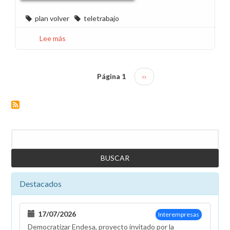
España
plan volver
teletrabajo
Lee más
sobre
Plan
de
retorno:
Página 1
Siguiente
››
Paginación
¿orden
página
o
anarquía
laboral?
Buscar
Destacados
17/07/2026
Interempresas
Democratizar Endesa, proyecto invitado por la