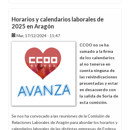
CCOO
demanda
la
Horarios y calendarios laborales de
modificación
2025 en Aragón
en
Mar, 17/12/2024 - 11:47
la
flexibilidad
CCOO no se ha
en
sumado a la firma
los
de los calendarios
horarios
al no tenerse en
de
cuenta ninguna de
jornada
las reivindicaciones
continua
presentadas y estar
de
en desacuerdo con
Aragón
la salida de Soria de
esta comisión.
Se nos ha convocado a las reuniones de la Comisión de
Relaciones Laborales de Aragón para abordar los horarios y
calendarios laborales de las distintas empresas de Endesa