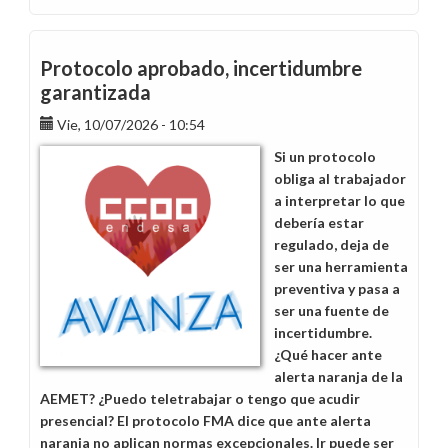
Paga
EBITDA
2026,
Protocolo aprobado, incertidumbre
más
garantizada
preguntas
Vie, 10/07/2026 - 10:54
que
respuestas
Si un protocolo
obliga al trabajador
a interpretar lo que
debería estar
regulado, deja de
ser una herramienta
preventiva y pasa a
ser una fuente de
incertidumbre.
¿Qué hacer ante
alerta naranja de la
AEMET? ¿Puedo teletrabajar o tengo que acudir
presencial? El protocolo FMA dice que ante alerta
naranja no aplican normas excepcionales. Ir puede ser