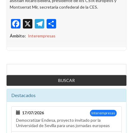
asistían Ricard Bellera, presidente de los CSIR europeos y
Montserrat Mir, secretaria confederal de la CES.
Facebook
X
Telegram
Share
Ámbito
Interempresas
Buscar
Destacados
17/07/2026
Interempresas
Democratizar Endesa, proyecto invitado por la
Universidad de Sevilla para unas jornadas europeas