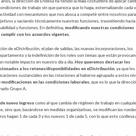
 años, la dirección de Endesa ha tenido la mala costumbre de aplicar cam
ondiciones de trabajo sin que parezca que lo haga, externalizando cada 
actividad con mecanismos que nos aboca a competir entre nosotros para
bjetivos y vaciando técnicamente nuestras funciones, trasmitiendo hacia
abilidad y funciones. En definitiva,
modificando nuestras condiciones
n cumplir con los acuerdos
vigentes
.
ión de eDistribución, el plan de salidas, las nuevas incorporaciones, los
partamento y la indefinición de los roles son temas que están provoca
n notable impacto en nuestro día a día.
Hoy queremos destacar los
cionados a los retenes/disponibilidades en eDistribución
, ya que los
icaciones sustanciales en las rotaciones al haberse agrupado a estos niv
 modificaciones en las condiciones laborales
, que es lo que la direcci
inado Grupo A.
 de nuevo ingreso
como al que cambia de régimen de trabajo en cualquie
nte, sino que, basándose en medidas organizativas, se modifican las ruedas
os hagan 1 de cada 3 y los nuevos 1 de cada 5, con lo que esto conlleva 