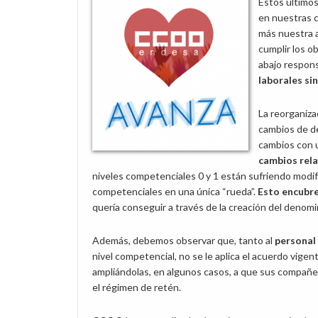
Estos últimos
en nuestras c
más nuestra 
cumplir los o
abajo respons
laborales si
La reorganizac
cambios de de
cambios con u
cambios rela
niveles competenciales 0 y 1 están sufriendo modif
competenciales en una única “rueda”.
Esto encubre
quería conseguir a través de la creación del denom
Además, debemos observar que, tanto al
personal
nivel competencial, no se le aplica el acuerdo vige
ampliándolas, en algunos casos, a que sus compañer
el régimen de retén.