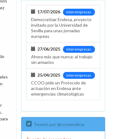
bios
vez
17/07/2026
Interempresas
Democratizar Endesa, proyecto
invitado por la Universidad de
Sevilla para unas jornadas
europeas
27/06/2025
Interempresas
ndo
Ahora más que nunca: al trabajo
sin armarios
25/04/2025
Interempresas
eles
CCOO pide un Protocolo de
ón
actuación en Endesa ante
emergencias climatológicas
r
,
para
Tweets por @ccooendesa