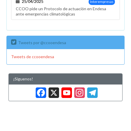
25/04/2025
Interempresas
CCOO pide un Protocolo de actuación en Endesa
ante emergencias climatológicas
Tweets por @ccooendesa
Tweets de ccooendesa
¡Síguenos!
Facebook
X
YouTub
Insta
Tele