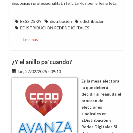
disposició i professionalitat, i felicitar-los per la feina feta.
EESS 25-29
distribución
edistribución
EDISTRIBUCION REDES DIGITALES
Lee más
sobre
CCOO
guanya
les
¿Y el anillo pa´cuando?
eleccions
Jue, 27/02/2025 - 09:13
d’Endesa
Distribución
Es la mesa electoral
Eléctrica,
la que deberá
S.L.
decidir si reanuda el
a
proceso de
Figueres
elecciones
i
sindicales en
Palafrugell
EDistribución y
Redes Digitales SL