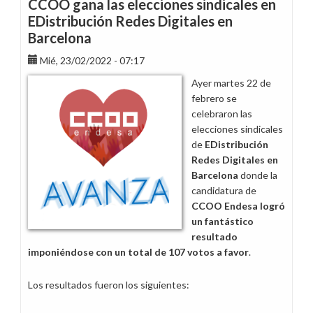
CCOO gana las elecciones sindicales en
de
EDistribución Redes Digitales en
127
Barcelona
trabajadores
entre
Mié, 23/02/2022 - 07:17
empresas
Ayer martes 22 de
del
febrero se
Grupo
celebraron las
Endesa
elecciones sindicales
de
EDistribución
Redes Digitales en
Barcelona
donde la
candidatura de
CCOO Endesa logró
un fantástico
resultado
imponiéndose con un total de 107 votos a favor
.
Los resultados fueron los siguientes: