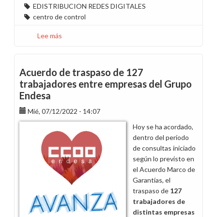
EDISTRIBUCION REDES DIGITALES
centro de control
Lee más
sobre
Propuesta
de
gestión
Acuerdo de traspaso de 127
del
trabajadores entre empresas del Grupo
Pool
Endesa
Centros
de
Mié, 07/12/2022 - 14:07
Control
Hoy se ha acordado,
dentro del período
de consultas iniciado
según lo previsto en
el Acuerdo Marco de
Garantías, el
traspaso de
127
trabajadores de
distintas empresas