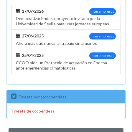
Barcelona
17/07/2026
Interempresas
Democratizar Endesa, proyecto invitado por la
Universidad de Sevilla para unas jornadas europeas
27/06/2025
Interempresas
Ahora más que nunca: al trabajo sin armarios
25/04/2025
Interempresas
CCOO pide un Protocolo de actuación en Endesa
ante emergencias climatológicas
Tweets por @ccooendesa
Tweets de ccooendesa