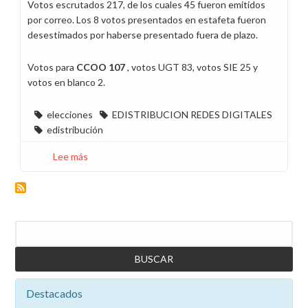
Votos escrutados 217, de los cuales 45 fueron emitidos
por correo. Los 8 votos presentados en estafeta fueron
desestimados por haberse presentado fuera de plazo.
Votos para
CCOO 107
, votos UGT 83, votos SIE 25 y
votos en blanco 2.
elecciones
EDISTRIBUCION REDES DIGITALES
edistribución
Lee más
sobre
CCOO
gana
las
elecciones
Buscar
sindicales
en
EDistribución
Redes
Destacados
Digitales
en