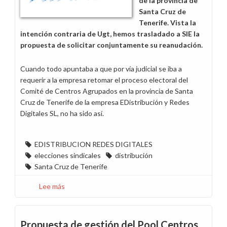
de la provincia de
Santa Cruz de
Tenerife. Vista la
intención contraria de Ugt, hemos trasladado a SIE la
propuesta de solicitar conjuntamente su reanudación.
Cuando todo apuntaba a que por vía judicial se iba a
requerir a la empresa retomar el proceso electoral del
Comité de Centros Agrupados en la provincia de Santa
Cruz de Tenerife de la empresa EDistribución y Redes
Digitales SL, no ha sido así.
EDISTRIBUCION REDES DIGITALES
elecciones sindicales
distribución
Santa Cruz de Tenerife
Lee más
sobre
¿Y
el
anillo
Propuesta de gestión del Pool Centros