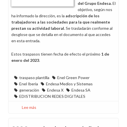
del Grupo Endesa.
El
objetivo, según nos
ha informado la dirección, es la
adscripción de los
trabajadores a las sociedades para la que realmente
prestan su actividad laboral
. Se trasladarán conforme al
desglose que se detalla en el documento al que accedes
en esta entrada.
Estos traspasos tienen fecha de efecto el próximo
1 de
enero del 2023
.
traspaso plantilla
Enel Green Power
Enel Iberia
Endesa Medios y Sistemas
generación
Endesa X
Endesa SA
EDISTRIBUCION REDES DIGITALES
Lee más
sobre
Acuerdo
de
traspaso