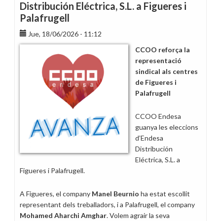
Distribución Eléctrica, S.L. a Figueres i
Palafrugell
Jue, 18/06/2026 - 11:12
CCOO reforça la
representació
sindical als centres
de Figueres i
Palafrugell
CCOO Endesa
guanya les eleccions
d’Endesa
Distribución
Eléctrica, S.L. a
Figueres i Palafrugell.
A Figueres, el company
Manel Beurnio
ha estat escollit
representant dels treballadors, i a Palafrugell, el company
Mohamed Aharchi Amghar
. Volem agrair la seva