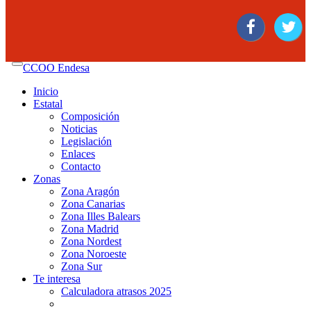
CCOO Endesa
Inicio
Estatal
Composición
Noticias
Legislación
Enlaces
Contacto
Zonas
Zona Aragón
Zona Canarias
Zona Illes Balears
Zona Madrid
Zona Nordest
Zona Noroeste
Zona Sur
Te interesa
Calculadora atrasos 2025