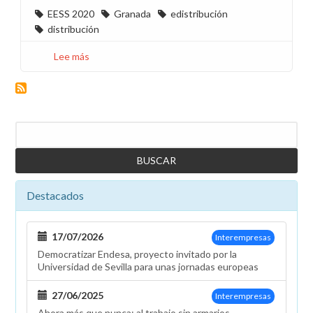
EESS 2020
Granada
edistribución
distribución
Lee más
sobre
CCOO
gana
por
5
Buscar
a
3
las
elecciones
Destacados
de
E-
Distribución
17/07/2026
Interempresas
en
Democratizar Endesa, proyecto invitado por la
Granada
Universidad de Sevilla para unas jornadas europeas
27/06/2025
Interempresas
Ahora más que nunca: al trabajo sin armarios