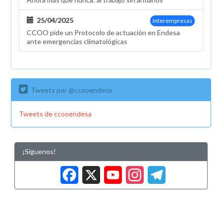
25/04/2025
Interempresas
CCOO pide un Protocolo de actuación en Endesa
ante emergencias climatológicas
Tweets por @ccooendesa
Tweets de ccooendesa
¡Síguenos!
Facebook
X
YouTub
Insta
Tele